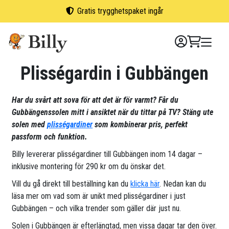
Skip
Gratis trygghetspaket ingår
to
content
Plisségardin i Gubbängen
Har du svårt att sova för att det är för varmt? Får du
Gubbängenssolen mitt i ansiktet när du tittar på TV? Stäng ute
solen med
plisségardiner
som kombinerar pris, perfekt
passform och funktion.
Billy levererar plisségardiner till Gubbängen inom 14 dagar –
inklusive montering för 290 kr om du önskar det.
Vill du gå direkt till beställning kan du
klicka här
. Nedan kan du
läsa mer om vad som är unikt med plisségardiner i just
Gubbängen – och vilka trender som gäller där just nu.
Solen i Gubbängen är efterlängtad, men vissa dagar tar den över.