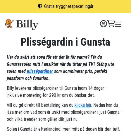
Skip
Gratis trygghetspaket ingår
to
content
Plisségardin i Gunsta
Har du svårt att sova för att det är för varmt? Får du
Gunstassolen mitt i ansiktet när du tittar på TV? Stäng ute
solen med
plisségardiner
som kombinerar pris, perfekt
passform och funktion.
Billy levererar plisségardiner till Gunsta inom 14 dagar –
inklusive montering för 290 kr om du önskar det.
Vill du gå direkt till beställning kan du
klicka här
. Nedan kan du
läsa mer om vad som är unikt med plisségardiner i just Gunsta –
och vilka trender som gäller där just nu.
Solen i Gunsta är efterlängtad, men mitt på dagen blir den tuff.