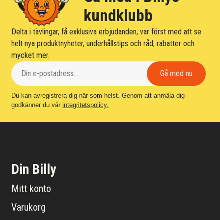
kundklubb
Delta i tävlingar, få exklusiva erbjudanden, var först med att se
helt nya produktnyheter, underhållstips och råd, rabatter och
mycket mer.
Du kan avregistrera dig när som helst. Genom att anmäla dig
godkänner du vår
integritetspolicy.
Din Billy
Mitt konto
Varukorg