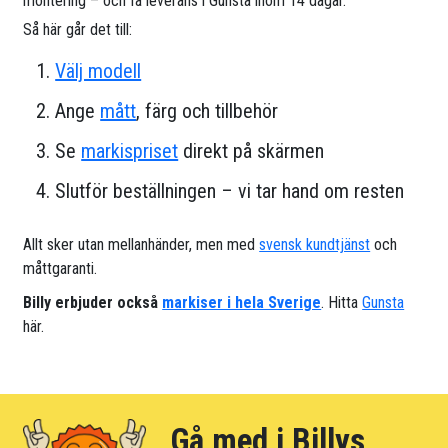
montering – och få leverans i Gunsta inom 14 dagar.
Så här går det till:
Välj modell
Ange
mått
, färg och tillbehör
Se
markispriset
direkt på skärmen
Slutför beställningen – vi tar hand om resten
Allt sker utan mellanhänder, men med
svensk kundtjänst
och
måttgaranti.
Billy erbjuder också
markiser i hela Sverige
. Hitta
Gunsta
här.
Gå med i Billys