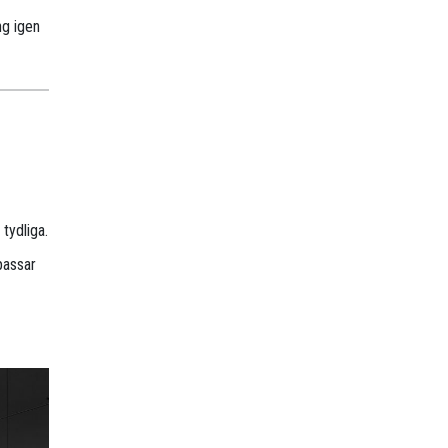
ng igen
tydliga.
passar