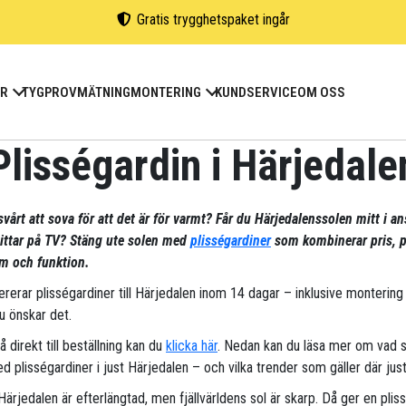
Gratis trygghetspaket ingår
ER
TYGPROV
MÄTNING
MONTERING
KUNDSERVICE
OM OSS
Plisségardin i Härjedale
vårt att sova för att det är för varmt? Får du Härjedalenssolen mitt i an
tittar på TV? Stäng ute solen med
plisségardiner
som kombinerar pris, p
m och funktion.
vererar plisségardiner till Härjedalen inom 14 dagar – inklusive montering
u önskar det.
gå direkt till beställning kan du
klicka här
. Nedan kan du läsa mer om vad 
d plisségardiner i just Härjedalen – och vilka trender som gäller där just
Härjedalen är efterlängtad, men fjällvärldens sol är skarp. Då ger en plis