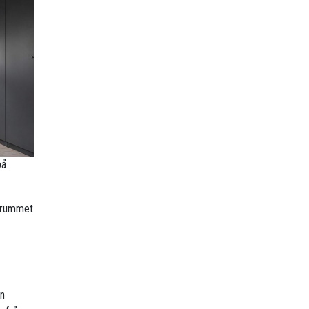
på
r rummet
en