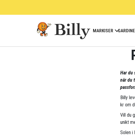
Skip
to
content
MARKISER
GARDIN
Har du s
när du 
passfor
Billy le
kr om d
Vill du 
unikt me
Solen i 