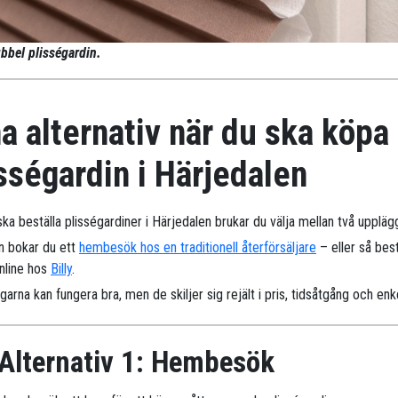
bbel plisségardin.
a alternativ när du ska köpa
sségardin i Härjedalen
ka beställa plisségardiner i Härjedalen brukar du välja mellan två uppläg
n bokar du ett
hembesök hos en traditionell återförsäljare
– eller så best
online hos
Billy
.
arna kan fungera bra, men de skiljer sig rejält i pris, tidsåtgång och enk
Alternativ 1: Hembesök