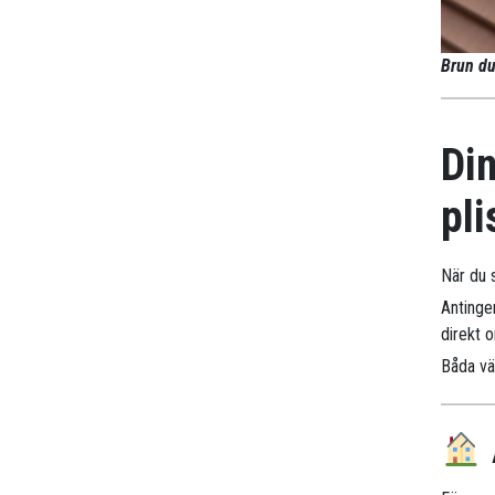
Brun du
Din
pli
När du s
Antinge
direkt 
Båda väg