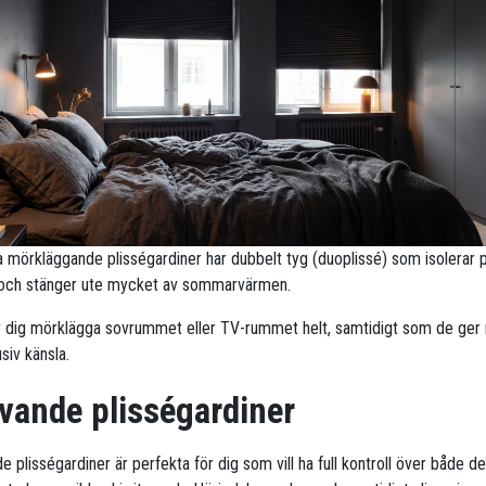
ra mörkläggande plisségardiner har dubbelt tyg (duoplissé) som isolerar 
 och stänger ute mycket av sommarvärmen.
r dig mörklägga sovrummet eller TV-rummet helt, samtidigt som de ge
siv känsla.
vande plisségardiner
 plisségardiner är perfekta för dig som vill ha full kontroll över både d