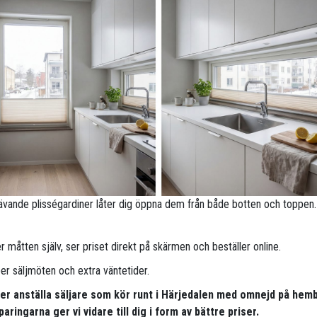
ävande plisségardiner låter dig öppna dem från både botten och toppen.
 måtten själv, ser priset direkt på skärmen och beställer online.
per säljmöten och extra väntetider.
per anställa säljare som kör runt i Härjedalen med omnejd på hem
aringarna ger vi vidare till dig i form av bättre priser.