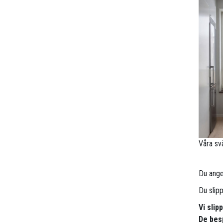
Våra sv
Du anger
Du slip
Vi slip
De besp