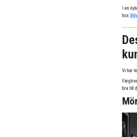
I en nyl
hos
Bill
Des
ku
Vi har l
Färgtre
bra till
Mör