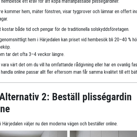
r hembesök ett krav för att köpa måttanpassade plisségardiner.
are kommer hem, mäter fönstren, visar tygprover och lämnar en offert i
agar.
 kostar både tid och pengar för de traditionella solskyddsföretagen.
 genomsnittligt hem i Härjedalen kan priset vid hembesök bli 20–40 % h
neköp.
m tar det ofta 3–4 veckor längre.
vara värt det om du vill ha omfattande rådgivning eller har en ovanlig fa
handla online passar allt fler eftersom man får samma kvalitet till ett bät
Alternativ 2: Beställ plisségardin
ine
r i Härjedalen väljer nu den moderna vägen och beställer online.