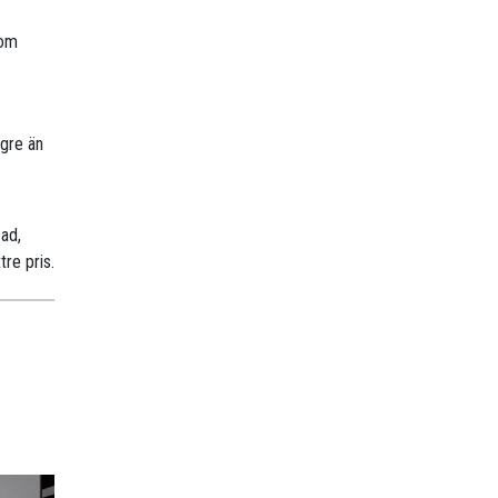
nom
ögre än
sad,
tre pris.