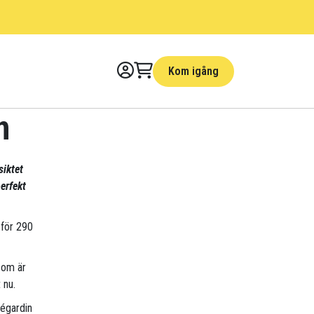
Kom igång
n
siktet
erfekt
 för 290
som är
 nu.
ségardin