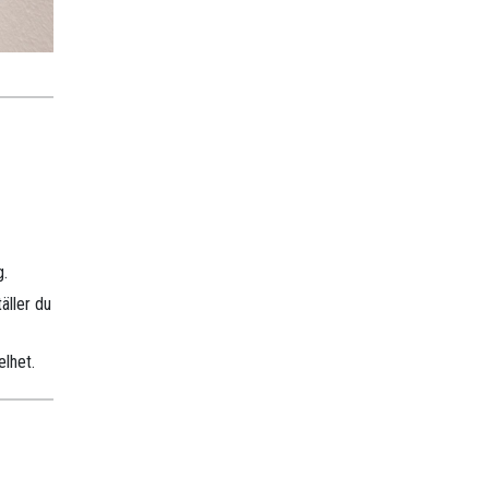
g.
äller du
elhet.