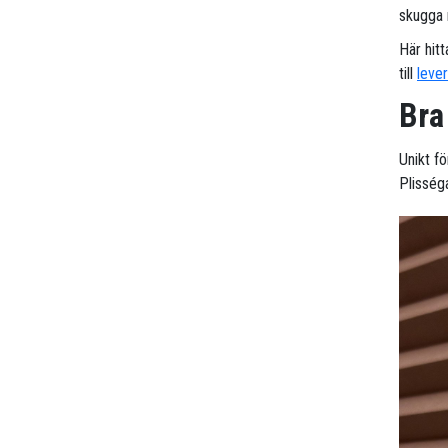
skugga n
Här hitt
till
leve
Bra
Unikt f
Plisséga