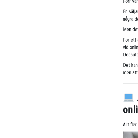
Förr va
En sälj
några d
Men det
För ett
vid onli
Dessuto
Det kan 
men att 
onl
Allt fle