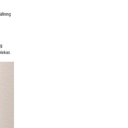
ällning
g.
blekas.