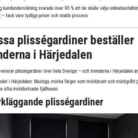
ig kundundersökning svarade över 95 % att de skulle välja onlinebeställni
y
– tack vare tydliga priser och snabb process.
sa plisségardiner beställer
nderna i Härjedalen
evererar plisségardiner över hela Sverige – och trenderna i Härjedalen är 
nder i Härjedalen: Mustiga, mörka färger som mörkbrunt och mörkgrått 
 de ofta mörkbetsade fjällhusen.
kläggande plisségardiner