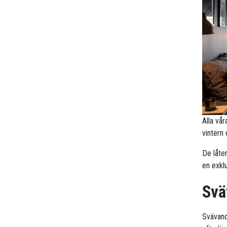
Alla vå
vintern
De låte
en exklu
Svä
Svävande