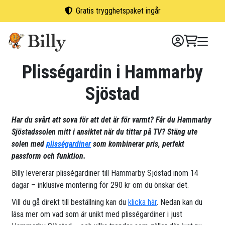
Skip
Gratis trygghetspaket ingår
to
content
Plisségardin i Hammarby
Sjöstad
Har du svårt att sova för att det är för varmt? Får du Hammarby
Sjöstadssolen mitt i ansiktet när du tittar på TV? Stäng ute
solen med
plisségardiner
som kombinerar pris, perfekt
passform och funktion.
Billy levererar plisségardiner till Hammarby Sjöstad inom 14
dagar – inklusive montering för 290 kr om du önskar det.
Vill du gå direkt till beställning kan du
klicka här
. Nedan kan du
läsa mer om vad som är unikt med plisségardiner i just