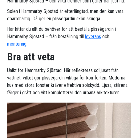
Hammarby Sjöstad – och vilka trender som gäller där just nu.
Solen i Hammarby Sjöstad är efterlängtad, men den kan vara
obarmhärtig. Då ger en plisségardin skön skugga.
Här hittar du allt du behöver för att beställa plisségardin i
Hammarby Sjöstad – från beställning till
leverans
och
montering
.
Bra att veta
Unikt för Hammarby Sjöstad: Här reflekteras solljuset från
vattnet, vilket gör plisségardin viktiga för komforten. Moderna
hus med stora fönster kräver effektiva solskydd. Ljusa, stilrena
färger i grått och vitt kompletterar den urbana arkitekturen.