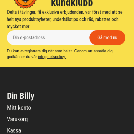
kundklubb
Delta i tävlingar, få exklusiva erbjudanden, var först med att se
helt nya produktnyheter, underhållstips och råd, rabatter och
mycket mer.
Du kan avregistrera dig när som helst. Genom att anmäla dig
godkänner du vår
integritetspolicy.
Din Billy
Mitt konto
Varukorg
Kassa