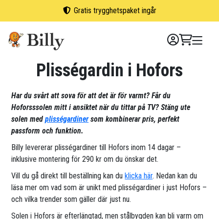
Skip
Gratis trygghetspaket ingår
to
content
Plisségardin i Hofors
Har du svårt att sova för att det är för varmt? Får du
Hoforsssolen mitt i ansiktet när du tittar på TV? Stäng ute
solen med
plisségardiner
som kombinerar pris, perfekt
passform och funktion.
Billy levererar plisségardiner till Hofors inom 14 dagar –
inklusive montering för 290 kr om du önskar det.
Vill du gå direkt till beställning kan du
klicka här
. Nedan kan du
läsa mer om vad som är unikt med plisségardiner i just Hofors –
och vilka trender som gäller där just nu.
Solen i Hofors är efterlängtad, men stålbygden kan bli varm om