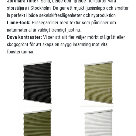
Jordnära toner:
Sand, beige och ”greige” fortsätter vara
storsäljare i Stockholm. De ger ett mjukt ljusinsläpp och smälter
in perfekt i både sekelskifteslägenheter och nyproduktion.
Linne-look:
Plisségardiner med textur som påminner om
naturmaterial är väldigt trendigt just nu.
Dova kontraster:
Vi ser att allt fler väljer mörkt stålgrått eller
skogsgrönt för att skapa en snygg inramning mot vita
fönsterkarmar.