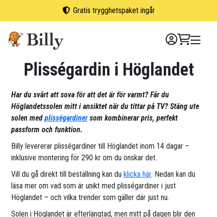
Skip
Gratis trygghetspaket ingår
to
content
Plisségardin i Höglandet
Har du svårt att sova för att det är för varmt? Får du
Höglandetssolen mitt i ansiktet när du tittar på TV? Stäng ute
solen med
plisségardiner
som kombinerar pris, perfekt
passform och funktion.
Billy levererar plisségardiner till Höglandet inom 14 dagar –
inklusive montering för 290 kr om du önskar det.
Vill du gå direkt till beställning kan du
klicka här
. Nedan kan du
läsa mer om vad som är unikt med plisségardiner i just
Höglandet – och vilka trender som gäller där just nu.
Solen i Höglandet är efterlängtad, men mitt på dagen blir den