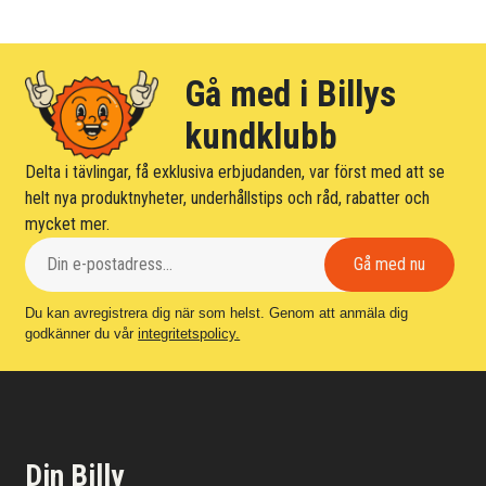
Gå med i Billys
kundklubb
Delta i tävlingar, få exklusiva erbjudanden, var först med att se
helt nya produktnyheter, underhållstips och råd, rabatter och
mycket mer.
Du kan avregistrera dig när som helst. Genom att anmäla dig
godkänner du vår
integritetspolicy.
Din Billy