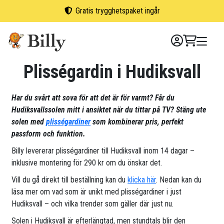
Skip
Gratis trygghetspaket ingår
to
content
Plisségardin i Hudiksvall
Har du svårt att sova för att det är för varmt? Får du
Hudiksvallssolen mitt i ansiktet när du tittar på TV? Stäng ute
solen med
plisségardiner
som kombinerar pris, perfekt
passform och funktion.
Billy levererar plisségardiner till Hudiksvall inom 14 dagar –
inklusive montering för 290 kr om du önskar det.
Vill du gå direkt till beställning kan du
klicka här
. Nedan kan du
läsa mer om vad som är unikt med plisségardiner i just
Hudiksvall – och vilka trender som gäller där just nu.
Solen i Hudiksvall är efterlängtad, men stundtals blir den