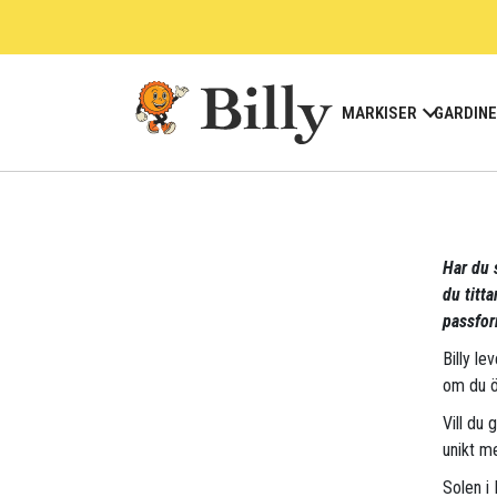
Skip
to
content
MARKISER
GARDIN
Har du s
du titt
passfor
Billy le
om du ö
Vill du 
unikt me
Solen i