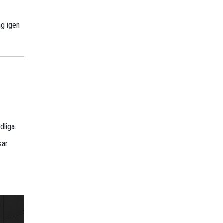
ng igen
dliga.
sar