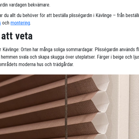
ardin vardagen bekvämare.
ar du allt du behöver för att beställa plisségardin i Kävlinge – från beställn
s
och
montering
.
 att veta
ör Kävlinge: Orten har många soliga sommardagar. Plisségardin används fli
la hemmen svala och skapa skugga över uteplatser. Färger i beige och lju
områdets moderna hus och trädgårdar.