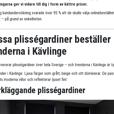
ngarna ger vi vidare till dig i form av bättre priser.
ig kundundersökning svarade över 95 % att de skulle välja onlinebeställni
y
– på grund av enkelheten.
sa plisségardiner beställer
nderna i Kävlinge
evererar plisségardiner över hela Sverige – och trenderna i Kävlinge är ty
nder i Kävlinge: Ljusa färger som grått, beige och vitt dominerar. De pas
 moderna villor och reflekterar ljuset fint.
kläggande plisségardiner