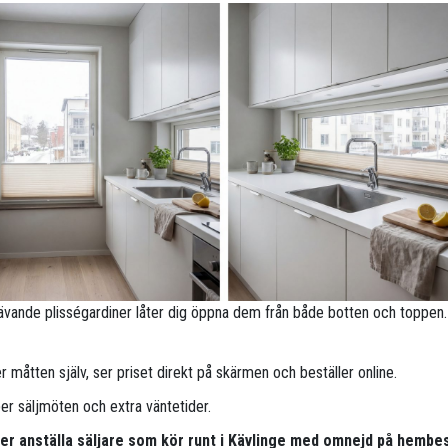
ävande plisségardiner låter dig öppna dem från både botten och toppen.
 måtten själv, ser priset direkt på skärmen och beställer online.
per säljmöten och extra väntetider.
per anställa säljare som kör runt i Kävlinge med omnejd på hembe