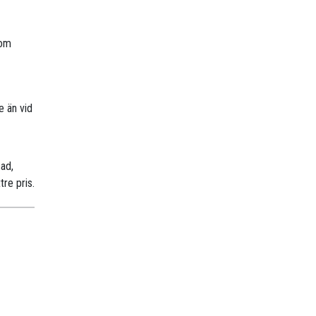
nom
e än vid
sad,
tre pris.