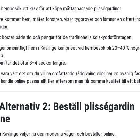
r hembesök ett krav för att köpa måttanpassade plisségardiner.
are kommer hem, mäter fönstren, visar tygprover och lämnar en offert i
agar.
 kostar både tid och pengar för de traditionella solskyddsföretagen.
 genomsnittligt hem i Kävlinge kan priset vid hembesök bli 20–40 % högr
öp.
m tar det ofta 3–4 veckor längre.
vara värt det om du vill ha omfattande rådgivning eller har en ovanlig fa
handla online passar allt fler eftersom man får samma kvalitet till ett bät
Alternativ 2: Beställ plisségardin
ine
r i Kävlinge väljer nu den moderna vägen och beställer online.