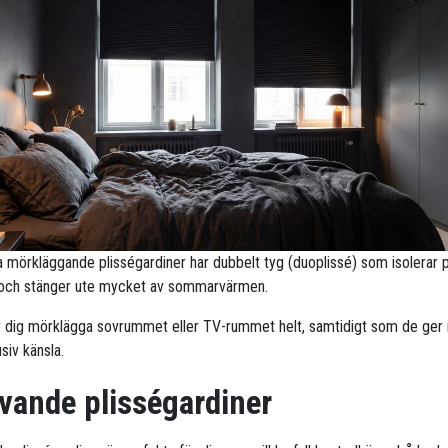
ra mörkläggande plisségardiner har dubbelt tyg (duoplissé) som isolerar 
 och stänger ute mycket av sommarvärmen.
r dig mörklägga sovrummet eller TV-rummet helt, samtidigt som de ge
siv känsla.
vande plisségardiner