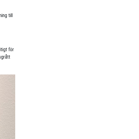
ing till
tigt för
sgrått