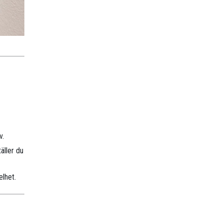
v.
äller du
elhet.