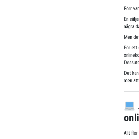
Förr va
En sälj
några d
Men det
För ett
onlinek
Dessuto
Det kan 
men att 
onl
Allt fle