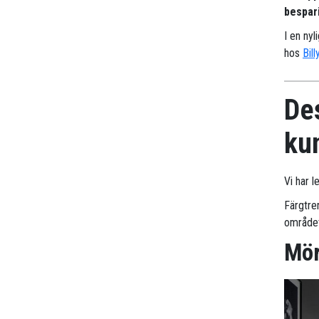
bespari
I en nyl
hos
Bill
Des
ku
Vi har l
Färgtre
områdets
Mör