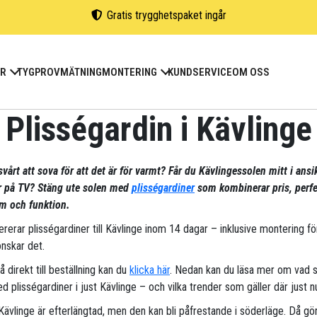
Gratis trygghetspaket ingår
ER
TYGPROV
MÄTNING
MONTERING
KUNDSERVICE
OM OSS
Plisségardin i Kävlinge
vårt att sova för att det är för varmt? Får du Kävlingessolen mitt i ansi
ar på TV? Stäng ute solen med
plisségardiner
som kombinerar pris, perfe
m och funktion.
vererar plisségardiner till Kävlinge inom 14 dagar – inklusive montering f
nskar det.
gå direkt till beställning kan du
klicka här
. Nedan kan du läsa mer om vad 
d plisségardiner i just Kävlinge – och vilka trender som gäller där just n
 Kävlinge är efterlängtad, men den kan bli påfrestande i söderläge. Då gö