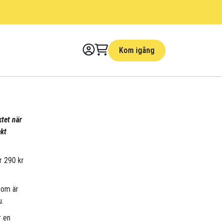
Kom igång
ktet när
kt
ör 290 kr
som är
u.
r en