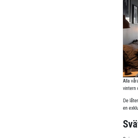
Alla vå
vintern
De låte
en exklu
Svä