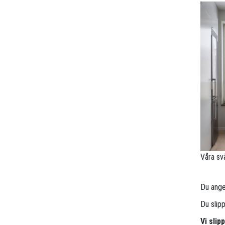
Våra sv
Du anger
Du slip
Vi slip