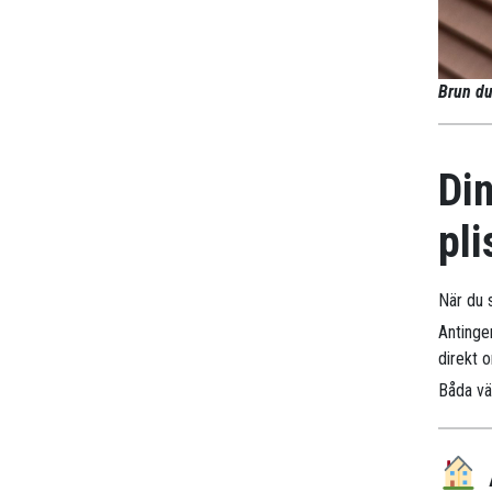
Brun du
Din
pli
När du s
Antinge
direkt 
Båda väg