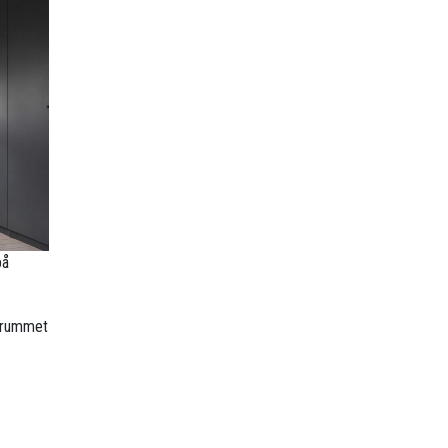
på
r rummet