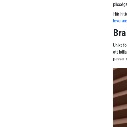
plisség
Här hitt
leveran
Bra
Unikt f
att hål
passar 