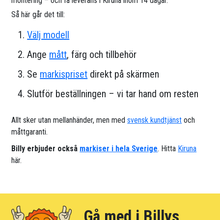
montering – och få leverans i Kiruna inom 14 dagar.
Så här går det till:
Välj modell
Ange
mått
, färg och tillbehör
Se
markispriset
direkt på skärmen
Slutför beställningen – vi tar hand om resten
Allt sker utan mellanhänder, men med
svensk kundtjänst
och
måttgaranti.
Billy erbjuder också
markiser i hela Sverige
. Hitta
Kiruna
här.
Gå med i Billys