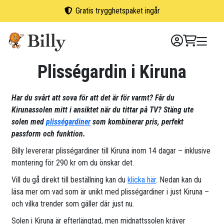
Skip
Gratis trygghetspaket ingår
to
content
Plisségardin i Kiruna
Har du svårt att sova för att det är för varmt? Får du
Kirunassolen mitt i ansiktet när du tittar på TV? Stäng ute
solen med
plisségardiner
som kombinerar pris, perfekt
passform och funktion.
Billy levererar plisségardiner till Kiruna inom 14 dagar – inklusive
montering för 290 kr om du önskar det.
Vill du gå direkt till beställning kan du
klicka här
. Nedan kan du
läsa mer om vad som är unikt med plisségardiner i just Kiruna –
och vilka trender som gäller där just nu.
Solen i Kiruna är efterlängtad, men midnattssolen kräver