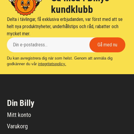
kundklubb
Delta i tävlingar, få exklusiva erbjudanden, var först med att se
helt nya produktnyheter, underhållstips och råd, rabatter och
mycket mer.
Du kan avregistrera dig när som helst. Genom att anmäla dig
godkänner du vår
integritetspolicy.
Din Billy
Mitt konto
Varukorg