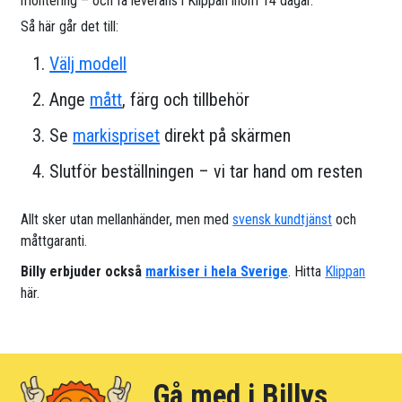
montering – och få leverans i Klippan inom 14 dagar.
Så här går det till:
Välj modell
Ange
mått
, färg och tillbehör
Se
markispriset
direkt på skärmen
Slutför beställningen – vi tar hand om resten
Allt sker utan mellanhänder, men med
svensk kundtjänst
och
måttgaranti.
Billy erbjuder också
markiser i hela Sverige
. Hitta
Klippan
här.
Gå med i Billys