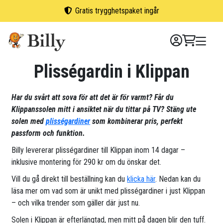
Skip
Gratis trygghetspaket ingår
to
content
Plisségardin i Klippan
Har du svårt att sova för att det är för varmt? Får du
Klippanssolen mitt i ansiktet när du tittar på TV? Stäng ute
solen med
plisségardiner
som kombinerar pris, perfekt
passform och funktion.
Billy levererar plisségardiner till Klippan inom 14 dagar –
inklusive montering för 290 kr om du önskar det.
Vill du gå direkt till beställning kan du
klicka här
. Nedan kan du
läsa mer om vad som är unikt med plisségardiner i just Klippan
– och vilka trender som gäller där just nu.
Solen i Klippan är efterlängtad, men mitt på dagen blir den tuff.