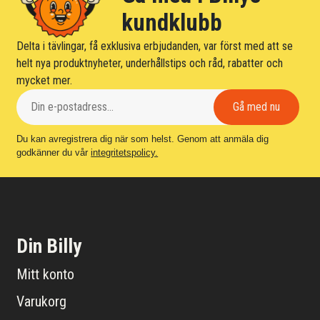
kundklubb
Delta i tävlingar, få exklusiva erbjudanden, var först med att se
helt nya produktnyheter, underhållstips och råd, rabatter och
mycket mer.
Du kan avregistrera dig när som helst. Genom att anmäla dig
godkänner du vår
integritetspolicy.
Din Billy
Mitt konto
Varukorg