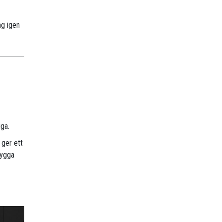
ng igen
iga.
 ger ett
nygga