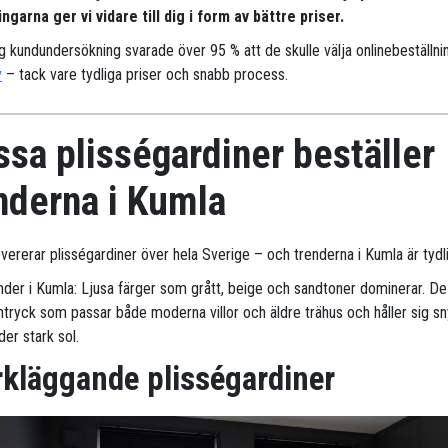
ngarna ger vi vidare till dig i form av bättre priser.
ig kundundersökning svarade över 95 % att de skulle välja onlinebeställni
y
– tack vare tydliga priser och snabb process.
sa plisségardiner beställer
nderna i Kumla
evererar plisségardiner över hela Sverige – och trenderna i Kumla är tydl
nder i Kumla: Ljusa färger som grått, beige och sandtoner dominerar. De
 intryck som passar både moderna villor och äldre trähus och håller sig s
er stark sol.
kläggande plisségardiner