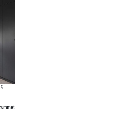
på
r rummet