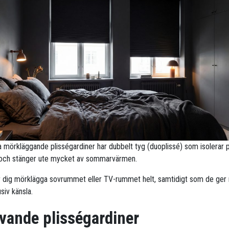
ra mörkläggande plisségardiner har dubbelt tyg (duoplissé) som isolerar 
 och stänger ute mycket av sommarvärmen.
r dig mörklägga sovrummet eller TV-rummet helt, samtidigt som de ge
siv känsla.
vande plisségardiner