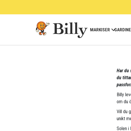
Skip
to
content
MARKISER
GARDIN
Har du 
du titt
passfor
Billy le
om du ö
Vill du 
unikt me
Solen i 