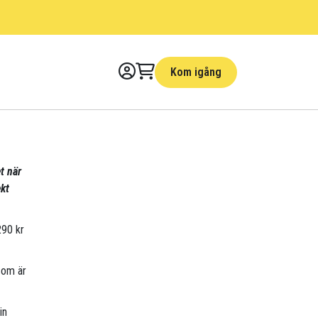
Kom igång
t när
kt
290 kr
som är
in