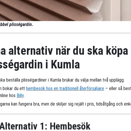
bbel plisségardin.
a alternativ när du ska köpa
sségardin i Kumla
ka beställa plisségardiner i Kumla brukar du välja mellan två upplägg.
n bokar du ett
hembesök hos en traditionell återförsäljare
– eller så best
online hos
Billy
.
arna kan fungera bra, men de skiljer sig rejält i pris, tidsåtgång och enk
Alternativ 1: Hembesök