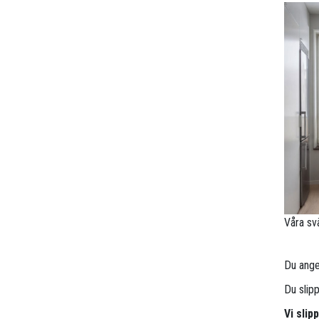
Våra sv
Du anger
Du slip
Vi sli