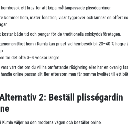
r hembesök ett krav för att köpa måttanpassade plisségardiner.
are kommer hem, mäter fönstren, visar tygprover och lämnar en offert i
agar.
 kostar både tid och pengar för de traditionella solskyddsföretagen.
 genomsnittligt hem i Kumla kan priset vid hembesök bli 20–40 % högre 
öp.
m tar det ofta 3–4 veckor längre.
vara värt det om du vill ha omfattande rådgivning eller har en ovanlig fa
handla online passar allt fler eftersom man får samma kvalitet till ett bät
Alternativ 2: Beställ plisségardin
ine
r i Kumla väljer nu den moderna vägen och beställer online.