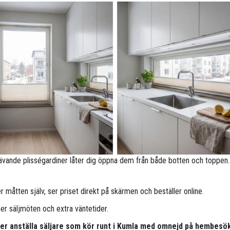
ävande plisségardiner låter dig öppna dem från både botten och toppen.
 måtten själv, ser priset direkt på skärmen och beställer online.
per säljmöten och extra väntetider.
pper anställa säljare som kör runt i Kumla med omnejd på hembesö