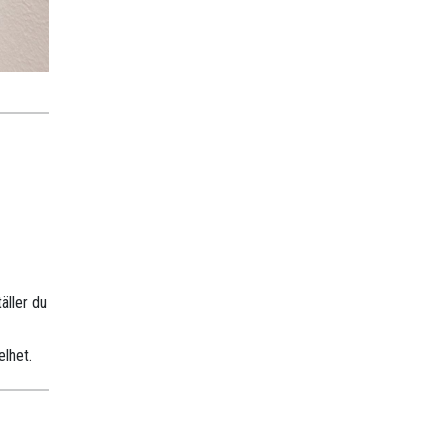
äller du
elhet.