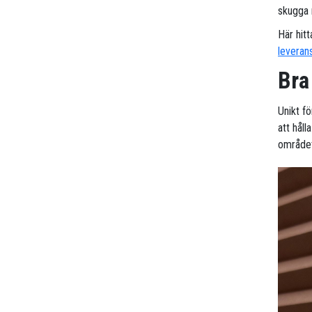
skugga n
Här hitt
leveran
Bra
Unikt f
att håll
området