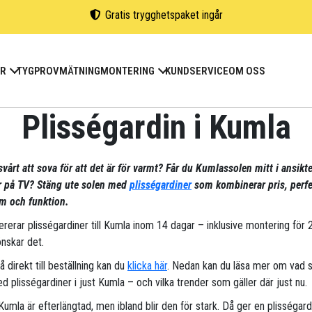
Gratis trygghetspaket ingår
ER
TYGPROV
MÄTNING
MONTERING
KUNDSERVICE
OM OSS
Plisségardin i Kumla
svårt att sova för att det är för varmt? Får du Kumlassolen mitt i ansikte
ar på TV? Stäng ute solen med
plisségardiner
som kombinerar pris, perfe
m och funktion.
vererar plisségardiner till Kumla inom 14 dagar – inklusive montering för 
nskar det.
gå direkt till beställning kan du
klicka här
. Nedan kan du läsa mer om vad 
d plisségardiner i just Kumla – och vilka trender som gäller där just nu.
Kumla är efterlängtad, men ibland blir den för stark. Då ger en plisségard