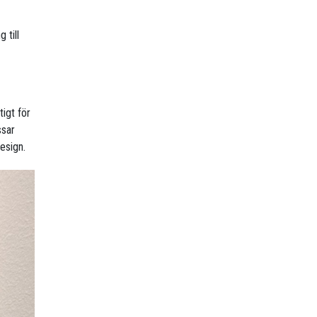
 till
tigt för
ssar
esign.