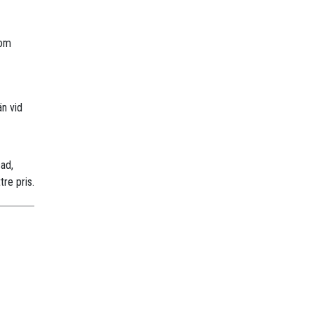
nom
än vid
sad,
tre pris.