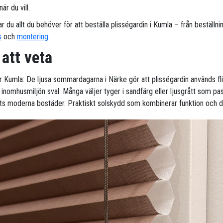
är du vill.
ar du allt du behöver för att beställa plisségardin i Kumla – från beställning
s
och
montering
.
 att veta
ör Kumla: De ljusa sommardagarna i Närke gör att plisségardin används fli
a inomhusmiljön sval. Många väljer tyger i sandfärg eller ljusgrått som pa
s moderna bostäder. Praktiskt solskydd som kombinerar funktion och d