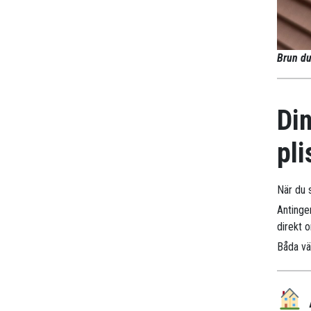
Brun du
Din
pli
När du s
Antinge
direkt 
Båda väg