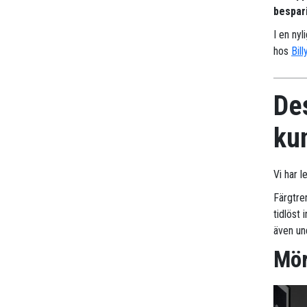
bespari
I en nyl
hos
Bill
Des
ku
Vi har l
Färgtre
tidlöst
även und
Mör