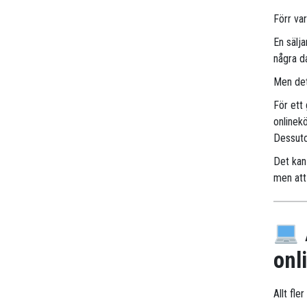
Förr va
En sälj
några d
Men det
För ett
onlinek
Dessuto
Det kan 
men att 
onl
Allt fle