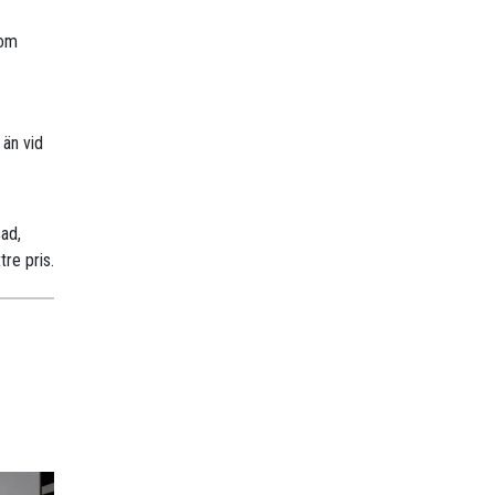
nom
 än vid
sad,
tre pris.