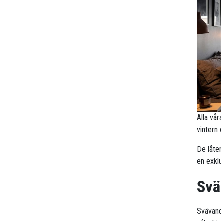
Alla vå
vintern
De låte
en exklu
Svä
Svävande