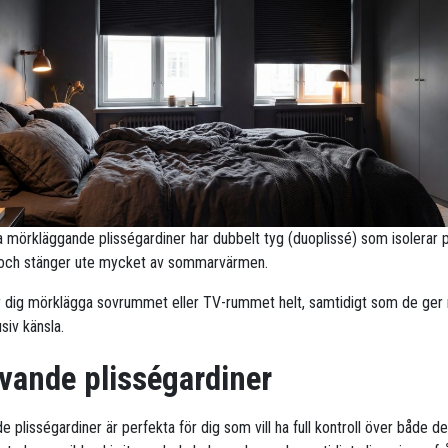
ra mörkläggande plisségardiner har dubbelt tyg (duoplissé) som isolerar 
 och stänger ute mycket av sommarvärmen.
r dig mörklägga sovrummet eller TV-rummet helt, samtidigt som de ge
siv känsla.
vande plisségardiner
 plisségardiner är perfekta för dig som vill ha full kontroll över både d