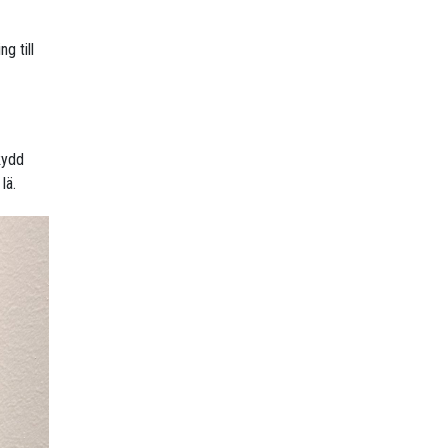
g till
kydd
lä.