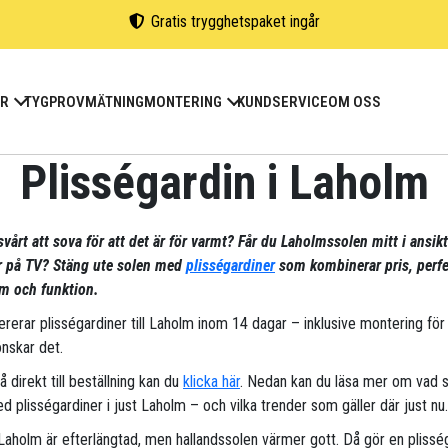
Gratis trygghetspaket ingår
ER
TYGPROV
MÄTNING
MONTERING
KUNDSERVICE
OM OSS
Plisségardin i Laholm
svårt att sova för att det är för varmt? Får du Laholmssolen mitt i ansikt
ar på TV? Stäng ute solen med
plisségardiner
som kombinerar pris, perfe
m och funktion.
vererar plisségardiner till Laholm inom 14 dagar – inklusive montering för
nskar det.
gå direkt till beställning kan du
klicka här
. Nedan kan du läsa mer om vad 
d plisségardiner i just Laholm – och vilka trender som gäller där just nu.
 Laholm är efterlängtad, men hallandssolen värmer gott. Då gör en plissé