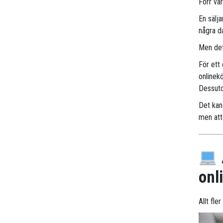
Förr va
En sälj
några d
Men det
För ett
onlinek
Dessuto
Det kan 
men att 
onl
Allt fle