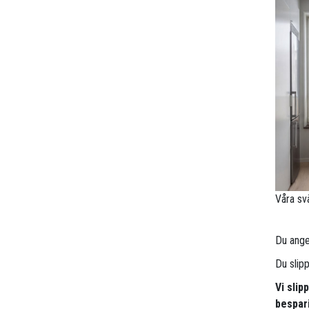
Våra sv
Du anger
Du slip
Vi sli
bespari