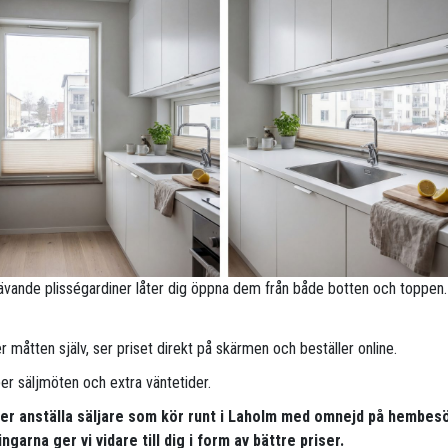
ävande plisségardiner låter dig öppna dem från både botten och toppen.
 måtten själv, ser priset direkt på skärmen och beställer online.
per säljmöten och extra väntetider.
pper anställa säljare som kör runt i Laholm med omnejd på hembes
ngarna ger vi vidare till dig i form av bättre priser.