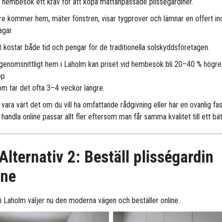
r hembesök ett krav för att köpa måttanpassade plisségardiner.
are kommer hem, mäter fönstren, visar tygprover och lämnar en offert i
agar.
 kostar både tid och pengar för de traditionella solskyddsföretagen.
 genomsnittligt hem i Laholm kan priset vid hembesök bli 20–40 % högre
öp.
m tar det ofta 3–4 veckor längre.
vara värt det om du vill ha omfattande rådgivning eller har en ovanlig fa
handla online passar allt fler eftersom man får samma kvalitet till ett bät
Alternativ 2: Beställ plisségardin
ine
r i Laholm väljer nu den moderna vägen och beställer online.