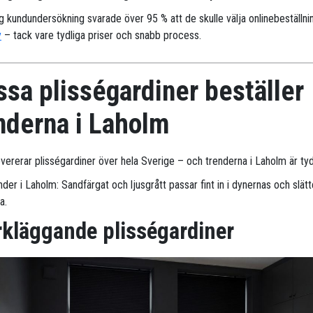
ig kundundersökning svarade över 95 % att de skulle välja onlinebeställni
y
– tack vare tydliga priser och snabb process.
sa plisségardiner beställer
nderna i Laholm
evererar plisségardiner över hela Sverige – och trenderna i Laholm är tyd
der i Laholm: Sandfärgat och ljusgrått passar fint in i dynernas och slät
a.
kläggande plisségardiner