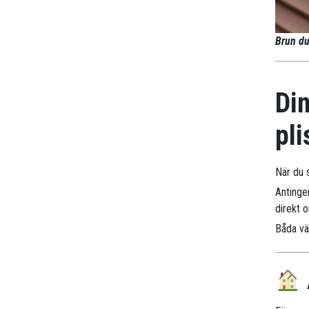
Brun du
Din
pli
När du s
Antinge
direkt 
Båda väg