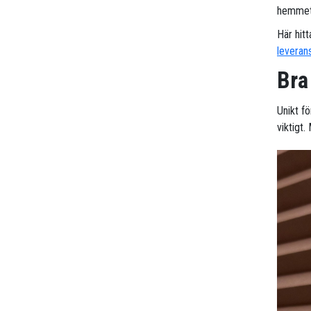
hemmet 
Här hitt
leveran
Bra
Unikt f
viktigt.