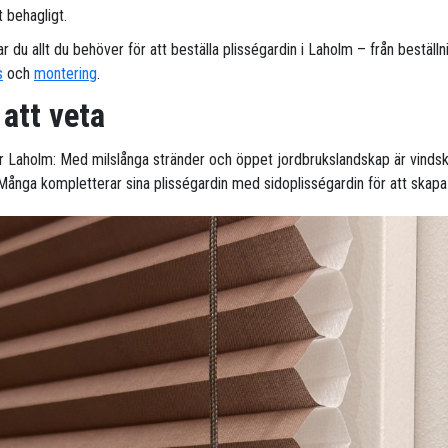
behagligt.
ar du allt du behöver för att beställa plisségardin i Laholm – från beställnin
s
och
montering
.
 att veta
ör Laholm: Med milslånga stränder och öppet jordbrukslandskap är vinds
 Många kompletterar sina plisségardin med sidoplisségardin för att skapa 