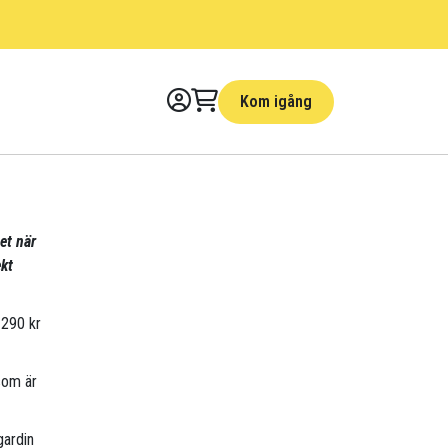
Kom igång
et när
kt
 290 kr
som är
gardin