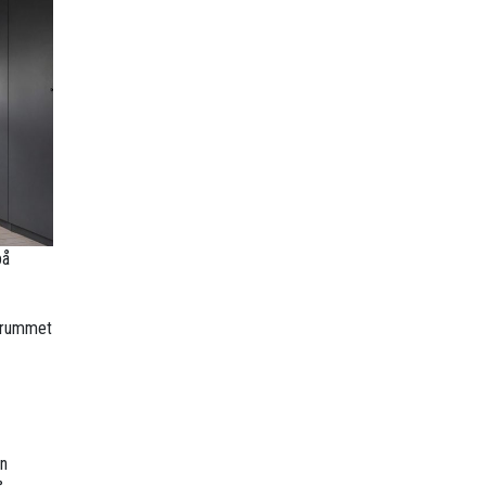
på
r rummet
en