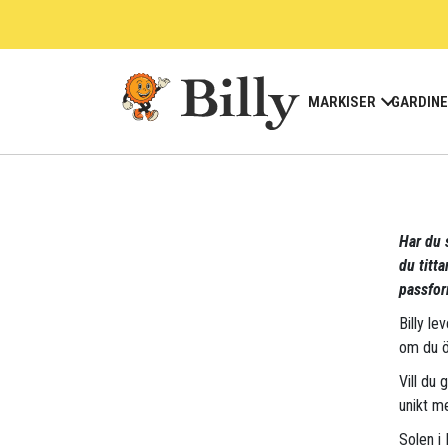
Skip
to
content
MARKISER
GARDIN
Har du 
du titt
passfor
Billy le
om du ö
Vill du 
unikt me
Solen i