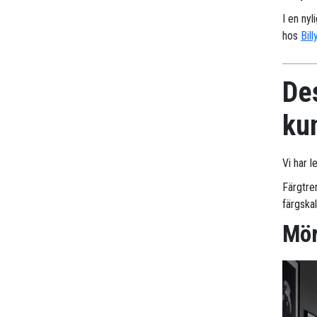
I en nyl
hos
Bill
Des
ku
Vi har l
Färgtren
färgskal
Mör