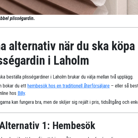
bbel plisségardin.
a alternativ när du ska köpa
sségardin i Laholm
ka beställa plisségardiner i Laholm brukar du välja mellan två upplägg.
n bokar du ett
hembesök hos en traditionell återförsäljare
– eller så best
online hos
Billy
.
arna kan fungera bra, men de skiljer sig rejält i pris, tidsåtgång och enk
Alternativ 1: Hembesök