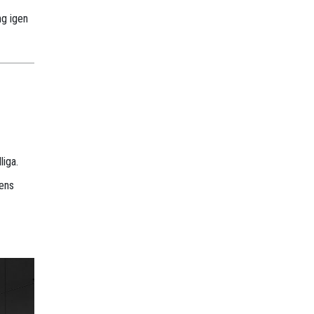
ng igen
liga.
tens