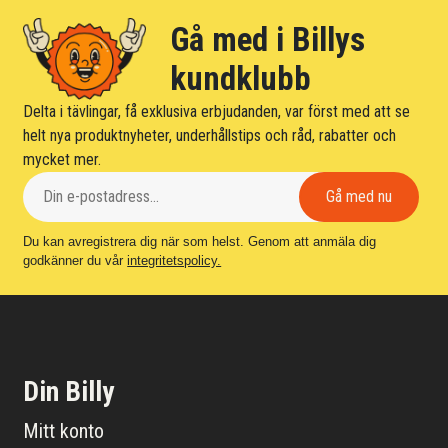
Gå med i Billys
kundklubb
Delta i tävlingar, få exklusiva erbjudanden, var först med att se
helt nya produktnyheter, underhållstips och råd, rabatter och
mycket mer.
Du kan avregistrera dig när som helst. Genom att anmäla dig
godkänner du vår
integritetspolicy.
Din Billy
Mitt konto