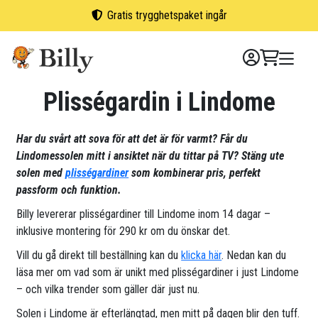
Skip
Gratis trygghetspaket ingår
to
content
Plisségardin i Lindome
Har du svårt att sova för att det är för varmt? Får du
Lindomessolen mitt i ansiktet när du tittar på TV? Stäng ute
solen med
plisségardiner
som kombinerar pris, perfekt
passform och funktion.
Billy levererar plisségardiner till Lindome inom 14 dagar –
inklusive montering för 290 kr om du önskar det.
Vill du gå direkt till beställning kan du
klicka här
. Nedan kan du
läsa mer om vad som är unikt med plisségardiner i just Lindome
– och vilka trender som gäller där just nu.
Solen i Lindome är efterlängtad, men mitt på dagen blir den tuff.