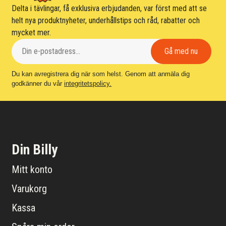
Delta i tävlingar, få exklusiva erbjudanden, var först med att se
helt nya produktnyheter, underhållstips och råd, rabatter och
mycket mer.
Du kan avregistrera dig när som helst. Genom att anmäla dig
godkänner du vår
integritetspolicy.
Din Billy
Mitt konto
Varukorg
Kassa