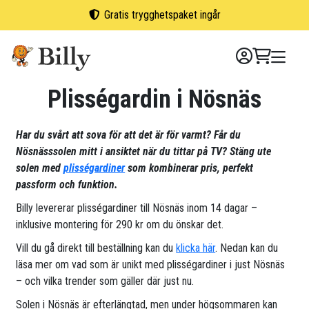
Skip
Gratis trygghetspaket ingår
to
content
Plisségardin i Nösnäs
Har du svårt att sova för att det är för varmt? Får du
Nösnässsolen mitt i ansiktet när du tittar på TV? Stäng ute
solen med
plisségardiner
som kombinerar pris, perfekt
passform och funktion.
Billy levererar plisségardiner till Nösnäs inom 14 dagar –
inklusive montering för 290 kr om du önskar det.
Vill du gå direkt till beställning kan du
klicka här
. Nedan kan du
läsa mer om vad som är unikt med plisségardiner i just Nösnäs
– och vilka trender som gäller där just nu.
Solen i Nösnäs är efterlängtad, men under högsommaren kan