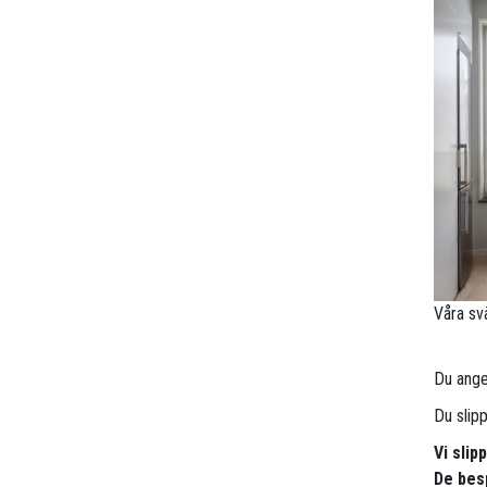
Våra sv
Du anger
Du slip
Vi sli
De besp