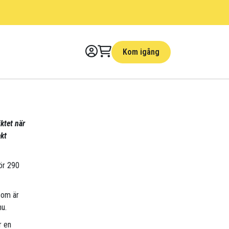
Kom igång
ktet när
kt
för 290
som är
nu.
r en