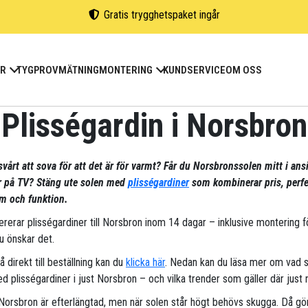
Gratis trygghetspaket ingår
ER
TYGPROV
MÄTNING
MONTERING
KUNDSERVICE
OM OSS
Plisségardin i Norsbron
svårt att sova för att det är för varmt? Får du Norsbronssolen mitt i ansi
ar på TV? Stäng ute solen med
plisségardiner
som kombinerar pris, perfe
m och funktion.
vererar plisségardiner till Norsbron inom 14 dagar – inklusive montering 
u önskar det.
gå direkt till beställning kan du
klicka här
. Nedan kan du läsa mer om vad 
d plisségardiner i just Norsbron – och vilka trender som gäller där just 
 Norsbron är efterlängtad, men när solen står högt behövs skugga. Då gö