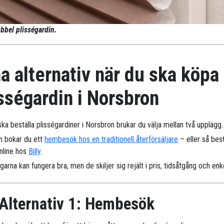
bbel plisségardin.
a alternativ när du ska köpa
sségardin i Norsbron
ka beställa plisségardiner i Norsbron brukar du välja mellan två upplägg.
n bokar du ett
hembesök hos en traditionell återförsäljare
– eller så best
online hos
Billy
.
arna kan fungera bra, men de skiljer sig rejält i pris, tidsåtgång och enk
Alternativ 1: Hembesök