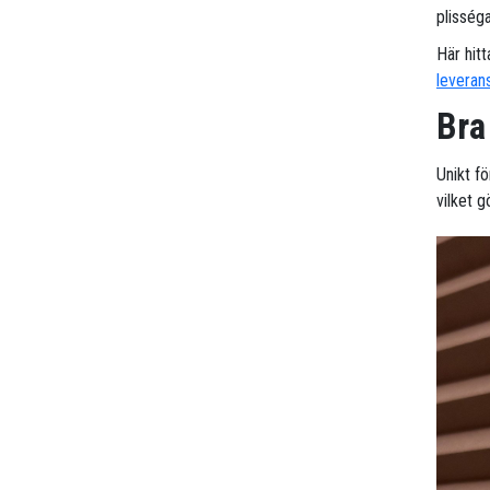
plisség
Här hitt
leveran
Bra
Unikt fö
vilket g