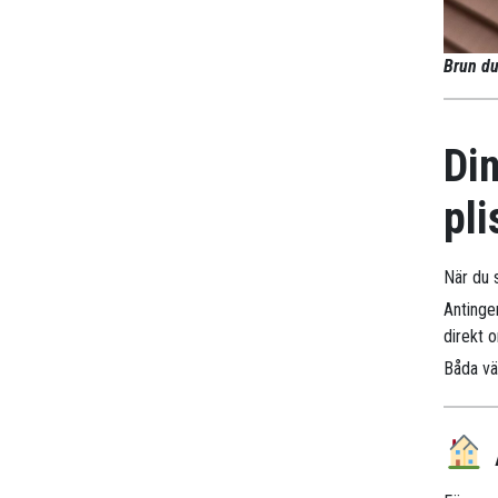
Brun du
Din
pli
När du s
Antinge
direkt 
Båda väg