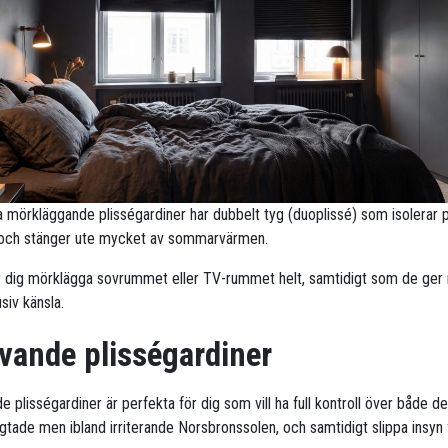
ra mörkläggande plisségardiner har dubbelt tyg (duoplissé) som isolerar 
 och stänger ute mycket av sommarvärmen.
r dig mörklägga sovrummet eller TV-rummet helt, samtidigt som de ge
siv känsla.
vande plisségardiner
 plisségardiner är perfekta för dig som vill ha full kontroll över både d
ngtade men ibland irriterande Norsbronssolen, och samtidigt slippa insyn 