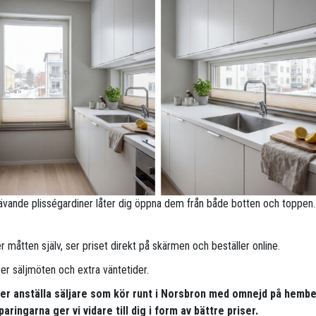
ävande plisségardiner låter dig öppna dem från både botten och toppen.
 måtten själv, ser priset direkt på skärmen och beställer online.
per säljmöten och extra väntetider.
pper anställa säljare som kör runt i Norsbron med omnejd på hemb
aringarna ger vi vidare till dig i form av bättre priser.