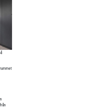
på
r rummet
en
från