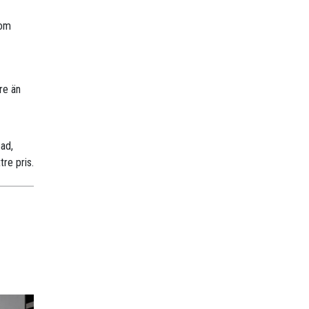
nom
re än
sad,
tre pris.