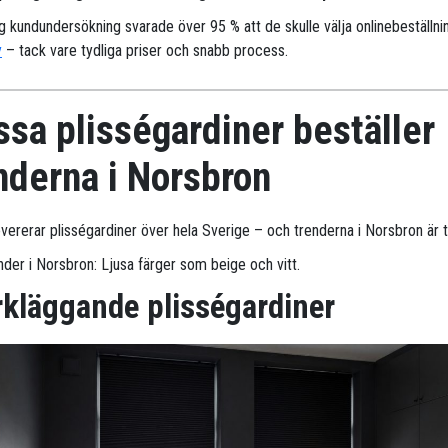
ig kundundersökning svarade över 95 % att de skulle välja onlinebeställni
y
– tack vare tydliga priser och snabb process.
sa plisségardiner beställer
nderna i Norsbron
evererar plisségardiner över hela Sverige – och trenderna i Norsbron är t
nder i Norsbron: Ljusa färger som beige och vitt.
kläggande plisségardiner