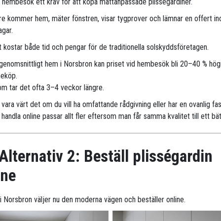
r hembesök ett krav för att köpa måttanpassade plisségardiner.
are kommer hem, mäter fönstren, visar tygprover och lämnar en offert i
agar.
 kostar både tid och pengar för de traditionella solskyddsföretagen.
 genomsnittligt hem i Norsbron kan priset vid hembesök bli 20–40 % hög
neköp.
m tar det ofta 3–4 veckor längre.
vara värt det om du vill ha omfattande rådgivning eller har en ovanlig fa
handla online passar allt fler eftersom man får samma kvalitet till ett bät
Alternativ 2: Beställ plisségardin
ine
r i Norsbron väljer nu den moderna vägen och beställer online.