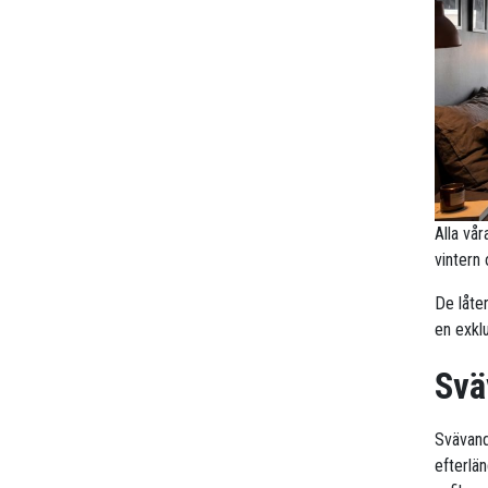
Alla vå
vintern
De låte
en exklu
Svä
Svävande
efterlä