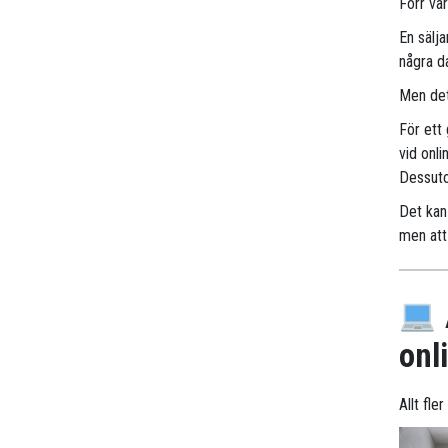
Förr va
En sälj
några d
Men det
För ett
vid onli
Dessuto
Det kan 
men att 
onl
Allt fle