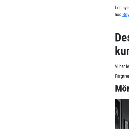
I en nyl
hos
Bill
Des
ku
Vi har l
Färgtre
Mör