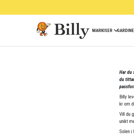
Skip
to
content
MARKISER
GARDIN
Har du 
du titt
passfor
Billy le
kr om d
Vill du 
unikt me
Solen i