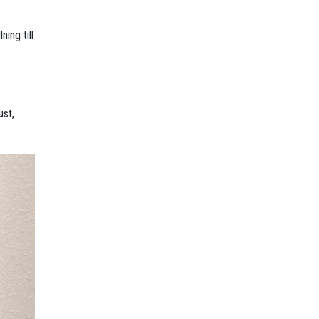
ning till
ust,