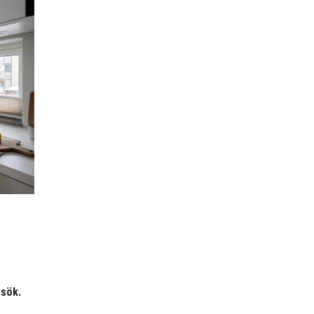
esök.