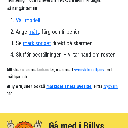
montering – och få leverans i Nykvarn inom 14 dagar.
Så här går det till:
Välj modell
Ange
mått
, färg och tillbehör
Se
markispriset
direkt på skärmen
Slutför beställningen – vi tar hand om resten
Allt sker utan mellanhänder, men med
svensk kundtjänst
och
måttgaranti.
Billy erbjuder också
markiser i hela Sverige
. Hitta
Nykvarn
här.
Gå med i Billys