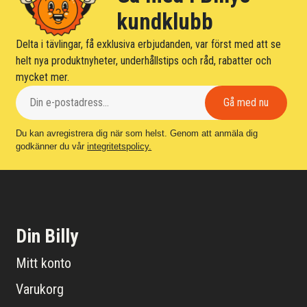
kundklubb
Delta i tävlingar, få exklusiva erbjudanden, var först med att se
helt nya produktnyheter, underhållstips och råd, rabatter och
mycket mer.
Du kan avregistrera dig när som helst. Genom att anmäla dig
godkänner du vår
integritetspolicy.
Din Billy
Mitt konto
Varukorg