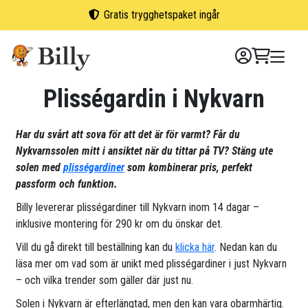
Skip
Gratis trygghetspaket ingår
to
content
Plisségardin i Nykvarn
Har du svårt att sova för att det är för varmt? Får du
Nykvarnssolen mitt i ansiktet när du tittar på TV? Stäng ute
solen med
plisségardiner
som kombinerar pris, perfekt
passform och funktion.
Billy levererar plisségardiner till Nykvarn inom 14 dagar –
inklusive montering för 290 kr om du önskar det.
Vill du gå direkt till beställning kan du
klicka här
. Nedan kan du
läsa mer om vad som är unikt med plisségardiner i just Nykvarn
– och vilka trender som gäller där just nu.
Solen i Nykvarn är efterlängtad, men den kan vara obarmhärtig.