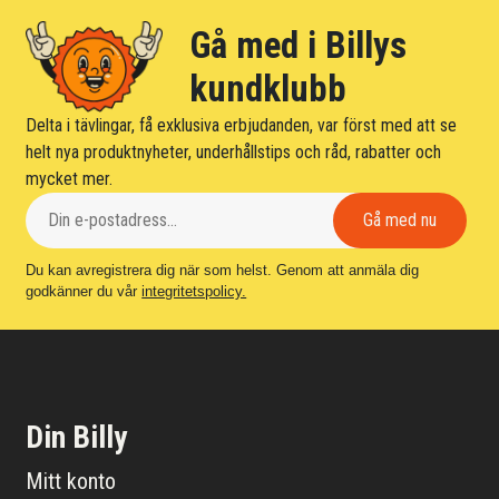
Gå med i Billys
kundklubb
Delta i tävlingar, få exklusiva erbjudanden, var först med att se
helt nya produktnyheter, underhållstips och råd, rabatter och
mycket mer.
Du kan avregistrera dig när som helst. Genom att anmäla dig
godkänner du vår
integritetspolicy.
Din Billy
Mitt konto