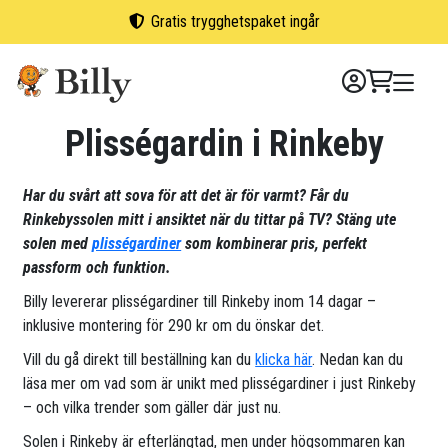
Skip
Gratis trygghetspaket ingår
to
content
Plisségardin i Rinkeby
Har du svårt att sova för att det är för varmt? Får du
Rinkebyssolen mitt i ansiktet när du tittar på TV? Stäng ute
solen med
plisségardiner
som kombinerar pris, perfekt
passform och funktion.
Billy levererar plisségardiner till Rinkeby inom 14 dagar –
inklusive montering för 290 kr om du önskar det.
Vill du gå direkt till beställning kan du
klicka här
. Nedan kan du
läsa mer om vad som är unikt med plisségardiner i just Rinkeby
– och vilka trender som gäller där just nu.
Solen i Rinkeby är efterlängtad, men under högsommaren kan