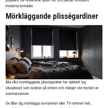
populära. De reflekterar ljuset fint och passar områdets
moderna bostäder.
Mörkläggande plisségardiner
Alla våra mörkläggande plisségardiner har dubbelt tyg
(duoplissé) som isolerar på vintern och stänger ute mycket av
sommarvärmen.
De låter dig mörklägga sovrummet eller TV-rummet helt,