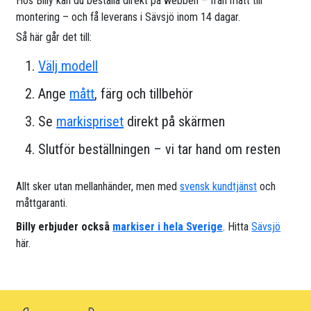
Hos Billy kan du beställa direkt på webben – från mått till
montering – och få leverans i Sävsjö inom 14 dagar.
Så här går det till:
Välj modell
Ange
mått
, färg och tillbehör
Se
markispriset
direkt på skärmen
Slutför beställningen – vi tar hand om resten
Allt sker utan mellanhänder, men med
svensk kundtjänst
och
måttgaranti.
Billy erbjuder också
markiser i hela Sverige
. Hitta
Sävsjö
här.