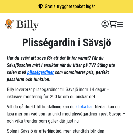
Skip
Gratis trygghetspaket ingår
to
content
Plisségardin i Sävsjö
Har du svårt att sova för att det är för varmt? Får du
Sävsjössolen mitt i ansiktet när du tittar på TV? Stäng ute
solen med
plisségardiner
som kombinerar pris, perfekt
passform och funktion.
Billy levererar plisségardiner till Sävsjö inom 14 dagar –
inklusive montering för 290 kr om du önskar det.
Vill du gå direkt till beställning kan du
klicka här
. Nedan kan du
läsa mer om vad som är unikt med plisségardiner i just Sävsjö –
och vilka trender som gäller där just nu.
Solen i Sävsjö är efterlängtad, men stundtals blir den