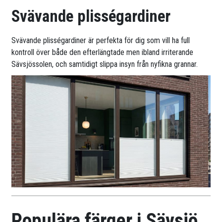
Svävande plisségardiner
Svävande plisségardiner är perfekta för dig som vill ha full
kontroll över både den efterlängtade men ibland irriterande
Sävsjössolen, och samtidigt slippa insyn från nyfikna grannar.
Populära färger i Sävsjö