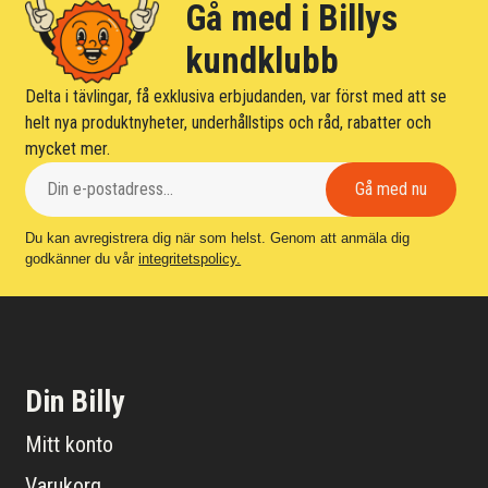
Gå med i Billys
kundklubb
Delta i tävlingar, få exklusiva erbjudanden, var först med att se
helt nya produktnyheter, underhållstips och råd, rabatter och
mycket mer.
Du kan avregistrera dig när som helst. Genom att anmäla dig
godkänner du vår
integritetspolicy.
Din Billy
Mitt konto
Varukorg