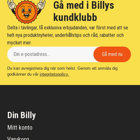
Gå med i Billys
kundklubb
Delta i tävlingar, få exklusiva erbjudanden, var först med att se
helt nya produktnyheter, underhållstips och råd, rabatter och
mycket mer.
Du kan avregistrera dig när som helst. Genom att anmäla dig
godkänner du vår
integritetspolicy.
Din Billy
Mitt konto
Varukorg