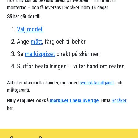
Hos Billy kan du beställa direkt på webben – från mått till
montering – och få leverans i Söråker inom 14 dagar.
Så här går det till:
Välj modell
Ange
mått
, färg och tillbehör
Se
markispriset
direkt på skärmen
Slutför beställningen – vi tar hand om resten
Allt sker utan mellanhänder, men med
svensk kundtjänst
och
måttgaranti.
Billy erbjuder också
markiser i hela Sverige
. Hitta
Söråker
här.