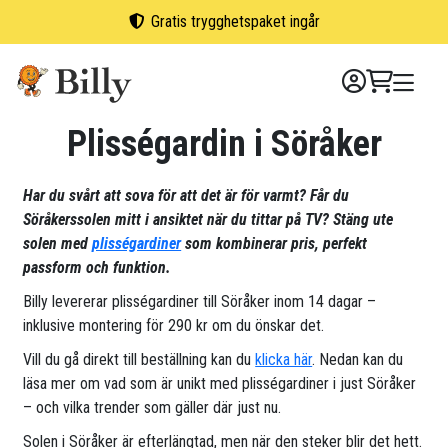
Skip
Gratis trygghetspaket ingår
to
content
Plisségardin i Söråker
Har du svårt att sova för att det är för varmt? Får du
Söråkerssolen mitt i ansiktet när du tittar på TV? Stäng ute
solen med
plisségardiner
som kombinerar pris, perfekt
passform och funktion.
Billy levererar plisségardiner till Söråker inom 14 dagar –
inklusive montering för 290 kr om du önskar det.
Vill du gå direkt till beställning kan du
klicka här
. Nedan kan du
läsa mer om vad som är unikt med plisségardiner i just Söråker
– och vilka trender som gäller där just nu.
Solen i Söråker är efterlängtad, men när den steker blir det hett.