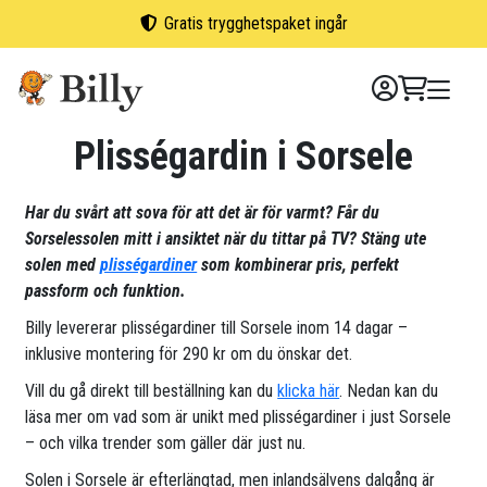
Skip
Gratis trygghetspaket ingår
to
content
Plisségardin i Sorsele
Har du svårt att sova för att det är för varmt? Får du
Sorselessolen mitt i ansiktet när du tittar på TV? Stäng ute
solen med
plisségardiner
som kombinerar pris, perfekt
passform och funktion.
Billy levererar plisségardiner till Sorsele inom 14 dagar –
inklusive montering för 290 kr om du önskar det.
Vill du gå direkt till beställning kan du
klicka här
. Nedan kan du
läsa mer om vad som är unikt med plisségardiner i just Sorsele
– och vilka trender som gäller där just nu.
Solen i Sorsele är efterlängtad, men inlandsälvens dalgång är