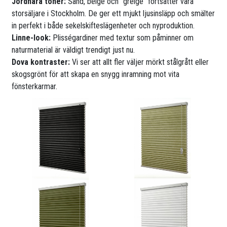
Jordnära toner:
Sand, beige och ”greige” fortsätter vara
storsäljare i Stockholm. De ger ett mjukt ljusinsläpp och smälter
in perfekt i både sekelskifteslägenheter och nyproduktion.
Linne-look:
Plisségardiner med textur som påminner om
naturmaterial är väldigt trendigt just nu.
Dova kontraster:
Vi ser att allt fler väljer mörkt stålgrått eller
skogsgrönt för att skapa en snygg inramning mot vita
fönsterkarmar.