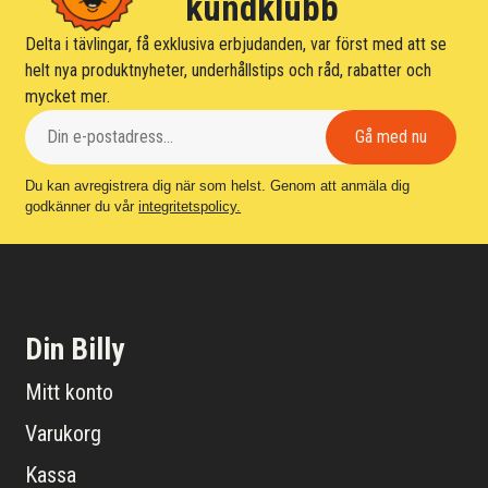
kundklubb
Delta i tävlingar, få exklusiva erbjudanden, var först med att se
helt nya produktnyheter, underhållstips och råd, rabatter och
mycket mer.
Du kan avregistrera dig när som helst. Genom att anmäla dig
godkänner du vår
integritetspolicy.
Din Billy
Mitt konto
Varukorg
Kassa