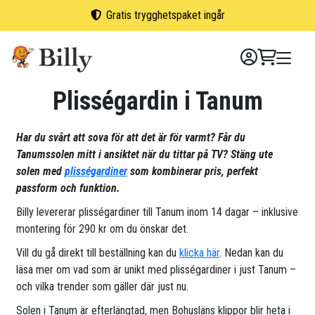
Skip
Gratis trygghetspaket ingår
to
content
Plisségardin i Tanum
Har du svårt att sova för att det är för varmt? Får du
Tanumssolen mitt i ansiktet när du tittar på TV? Stäng ute
solen med
plisségardiner
som kombinerar pris, perfekt
passform och funktion.
Billy levererar plisségardiner till Tanum inom 14 dagar – inklusive
montering för 290 kr om du önskar det.
Vill du gå direkt till beställning kan du
klicka här
. Nedan kan du
läsa mer om vad som är unikt med plisségardiner i just Tanum –
och vilka trender som gäller där just nu.
Solen i Tanum är efterlängtad, men Bohusläns klippor blir heta i