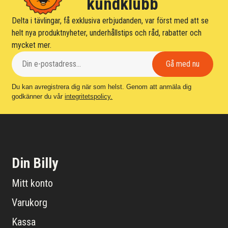
kundklubb
Delta i tävlingar, få exklusiva erbjudanden, var först med att se
helt nya produktnyheter, underhållstips och råd, rabatter och
mycket mer.
Du kan avregistrera dig när som helst. Genom att anmäla dig
godkänner du vår
integritetspolicy.
Din Billy
Mitt konto
Varukorg
Kassa