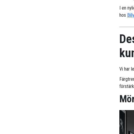
I en nyl
hos
Bill
Des
ku
Vi har 
Färgtre
förstär
Mör