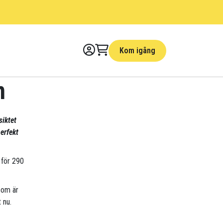
Kom igång
m
siktet
erfekt
 för 290
som är
 nu.