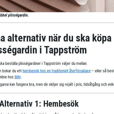
bbel plisségardin.
a alternativ när du ska köpa
sségardin i Tappström
ka beställa plisségardiner i Tappström väljer du mellan.
n bokar du ett
hembesök hos en traditionell återförsäljare
– eller så best
online hos
Billy
.
arna kan fungera bra, men de skiljer sig rejält i pris, tidsåtgång och enk
Alternativ 1: Hembesök