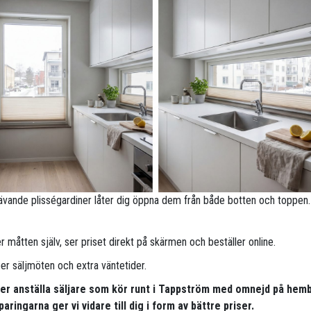
ävande plisségardiner låter dig öppna dem från både botten och toppen.
 måtten själv, ser priset direkt på skärmen och beställer online.
per säljmöten och extra väntetider.
pper anställa säljare som kör runt i Tappström med omnejd på hem
aringarna ger vi vidare till dig i form av bättre priser.