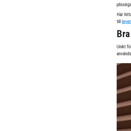
plisség
Här hitt
till
leve
Bra
Unikt fö
används