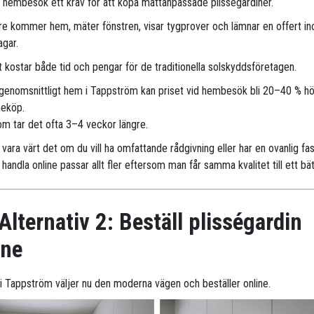
r hembesök ett krav för att köpa måttanpassade plisségardiner.
are kommer hem, mäter fönstren, visar tygprover och lämnar en offert i
agar.
 kostar både tid och pengar för de traditionella solskyddsföretagen.
 genomsnittligt hem i Tappström kan priset vid hembesök bli 20–40 % h
neköp.
m tar det ofta 3–4 veckor längre.
vara värt det om du vill ha omfattande rådgivning eller har en ovanlig fa
handla online passar allt fler eftersom man får samma kvalitet till ett bät
Alternativ 2: Beställ plisségardin
ine
er i Tappström väljer nu den moderna vägen och beställer online.