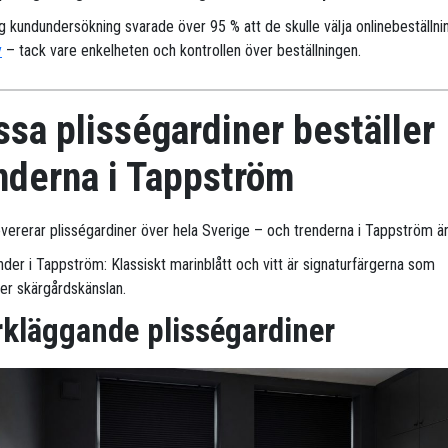
ig kundundersökning svarade över 95 % att de skulle välja onlinebeställni
y
– tack vare enkelheten och kontrollen över beställningen.
sa plisségardiner beställer
nderna i Tappström
levererar plisségardiner över hela Sverige – och trenderna i Tappström är 
nder i Tappström: Klassiskt marinblått och vitt är signaturfärgerna som
ker skärgårdskänslan.
kläggande plisségardiner