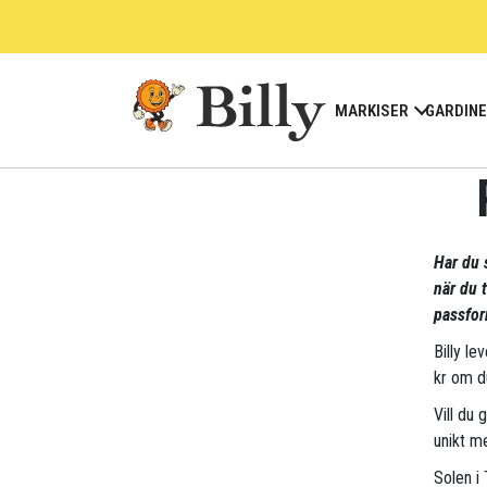
Skip
to
content
MARKISER
GARDIN
Har du 
när du 
passfor
Billy le
kr om d
Vill du 
unikt me
Solen i