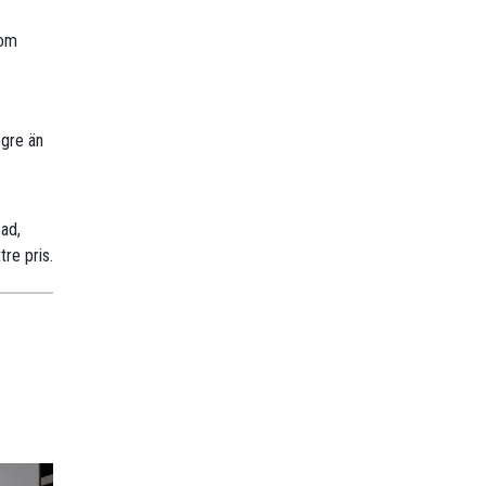
nom
ögre än
sad,
tre pris.