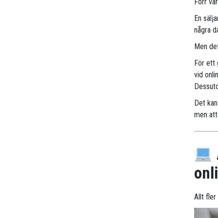
Förr va
En sälj
några d
Men det
För ett
vid onli
Dessuto
Det kan 
men att 
onl
Allt fl