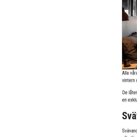
Alla vå
vintern
De låte
en exklu
Svä
Svävande