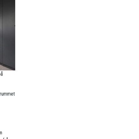
på
r rummet
en