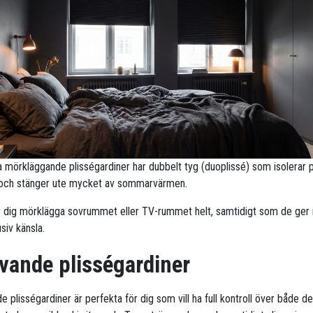
ra mörkläggande plisségardiner har dubbelt tyg (duoplissé) som isolerar 
 och stänger ute mycket av sommarvärmen.
r dig mörklägga sovrummet eller TV-rummet helt, samtidigt som de ge
siv känsla.
vande plisségardiner
 plisségardiner är perfekta för dig som vill ha full kontroll över både d