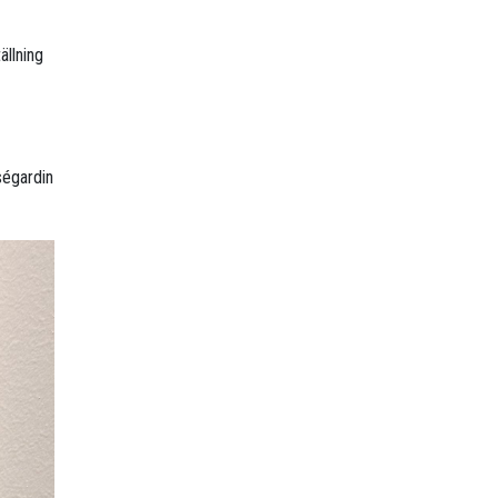
ällning
ségardin