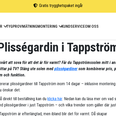
Gratis trygghetspaket ingår
ER
TYGPROV
MÄTNING
MONTERING
KUNDSERVICE
OM OSS
Plisségardin i Tappströ
svårt att sova för att det är för varmt? Får du Tappströmssolen mitt i an
tittar på TV? Stäng ute solen med
plisségardiner
som kombinerar pris, p
m och funktion.
vererar plisségardiner till Tappström inom 14 dagar – inklusive montering
u önskar det.
gå direkt till beställning kan du
klicka här
. Nedan kan du läsa mer om vad 
d plisségardiner i just Tappström – och vilka trender som gäller där just
 Tappström är efterlängtad, men ibland blir det för varmt. Då skapar