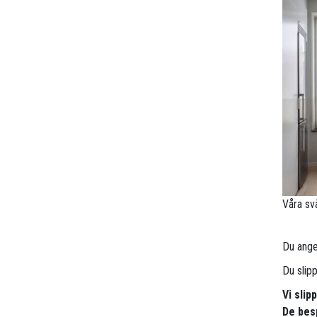
Våra sv
Du anger
Du slip
Vi sli
De besp