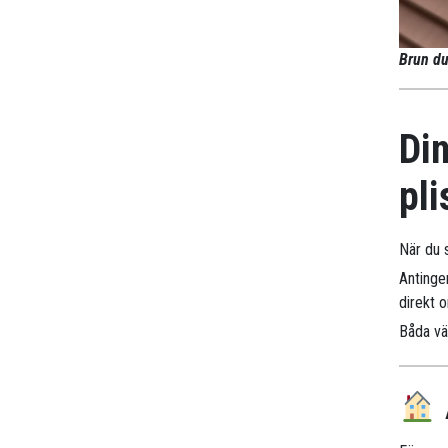
Brun du
Din
pli
När du s
Antinge
direkt 
Båda väg