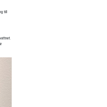
g till
vattnet.
är