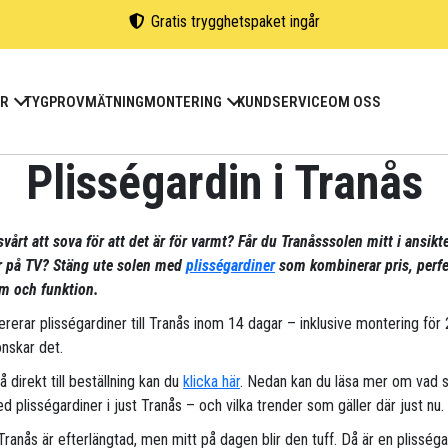
Gratis trygghetspaket ingår
ER
TYGPROV
MÄTNING
MONTERING
KUNDSERVICE
OM OSS
Plisségardin i Tranås
vårt att sova för att det är för varmt? Får du Tranåsssolen mitt i ansikt
ar på TV? Stäng ute solen med
plisségardiner
som kombinerar pris, perfe
m och funktion.
vererar plisségardiner till Tranås inom 14 dagar – inklusive montering för
nskar det.
gå direkt till beställning kan du
klicka här
. Nedan kan du läsa mer om vad 
d plisségardiner i just Tranås – och vilka trender som gäller där just nu.
Tranås är efterlängtad, men mitt på dagen blir den tuff. Då är en plisséga