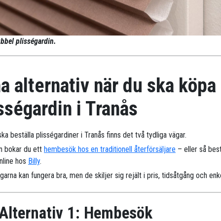
bbel plisségardin.
a alternativ när du ska köpa
sségardin i Tranås
ka beställa plisségardiner i Tranås finns det två tydliga vägar.
n bokar du ett
hembesök hos en traditionell återförsäljare
– eller så best
online hos
Billy
.
arna kan fungera bra, men de skiljer sig rejält i pris, tidsåtgång och enk
Alternativ 1: Hembesök