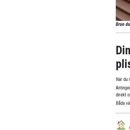
Brun du
Din
pli
När du s
Antinge
direkt 
Båda väg