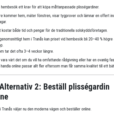
r hembesök ett krav för att köpa måttanpassade plisségardiner.
are kommer hem, mäter fönstren, visar tygprover och lämnar en offert i
agar.
 kostar både tid och pengar för de traditionella solskyddsföretagen.
 genomsnittligt hem i Tranås kan priset vid hembesök bli 20–40 % högre 
öp.
m tar det ofta 3–4 veckor längre.
vara värt det om du vill ha omfattande rådgivning eller har en ovanlig fa
handla online passar allt fler eftersom man får samma kvalitet till ett bät
Alternativ 2: Beställ plisségardin
ine
r i Tranås väljer nu den moderna vägen och beställer online.