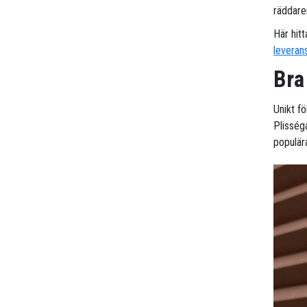
räddaren
Här hitt
leveran
Bra
Unikt f
Plisséga
populär