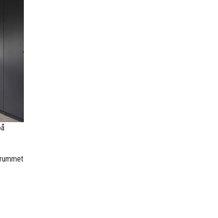
på
r rummet