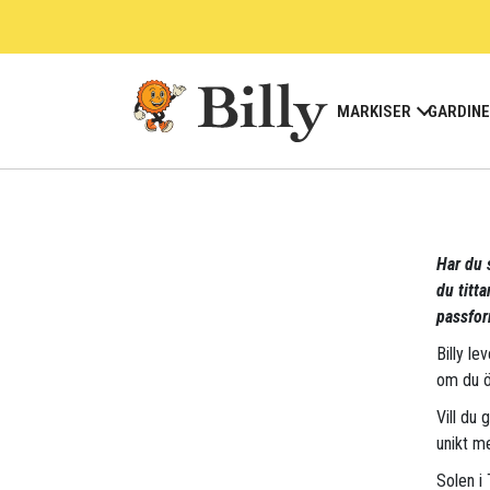
Skip
to
content
MARKISER
GARDIN
Har du s
du titt
passfor
Billy le
om du ö
Vill du 
unikt me
Solen i 