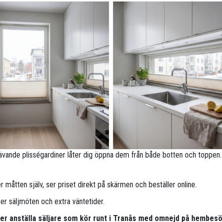
ävande plisségardiner låter dig öppna dem från både botten och toppen.
 måtten själv, ser priset direkt på skärmen och beställer online.
per säljmöten och extra väntetider.
per anställa säljare som kör runt i Tranås med omnejd på hembesö