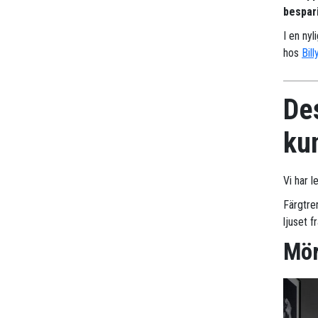
bespari
I en nyl
hos
Bill
Des
ku
Vi har l
Färgtre
ljuset f
Mör