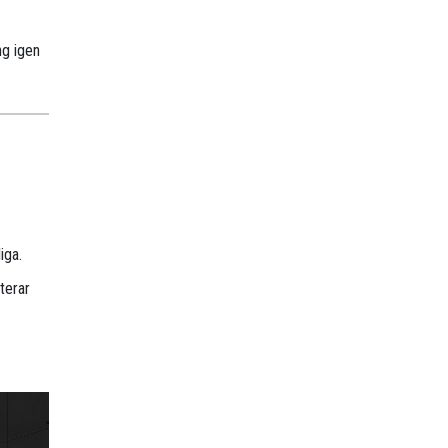
ng igen
iga.
terar