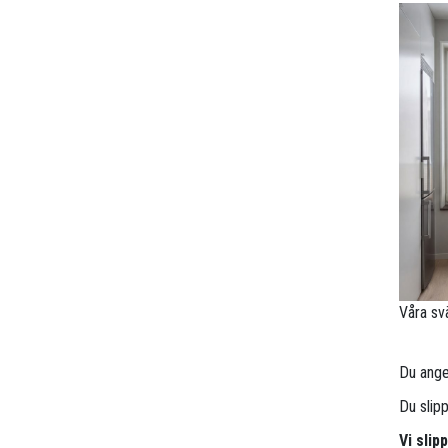
Våra sv
Du anger
Du slip
Vi slip