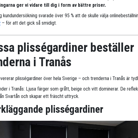
ngarna ger vi vidare till dig i form av bättre priser.
ig kundundersökning svarade över 95 % att de skulle välja onlinebeställni
y
– för att det gick så smidigt.
sa plisségardiner beställer
nderna i Tranås
evererar plisségardiner över hela Sverige – och trenderna i Tranås är tydl
nder i Tranås: Ljusa färger som grått, beige och vitt dominerar. De reflek
rån Svartån och skapar ett fräscht uttryck.
kläggande plisségardiner