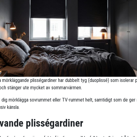
ra mörkläggande plisségardiner har dubbelt tyg (duoplissé) som isolerar 
 och stänger ute mycket av sommarvärmen.
r dig mörklägga sovrummet eller TV-rummet helt, samtidigt som de ge
siv känsla.
vande plisségardiner