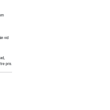
nom
än vid
sad,
tre pris.