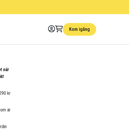
Kom igång
et när
kt
 290 kr
som är
rdin