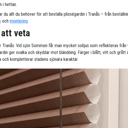
 i hettan.
ar du allt du behöver för att beställa plisségardin i Tranås – från beställnin
s
och
montering
.
 att veta
ör Tranås: Vid sjön Sommen får man mycket solljus som reflekteras från 
rdin ger svalka och skyddar mot bländning. Färger i blått, vitt och grått 
a och kompletterar stadens sjönära karaktär.