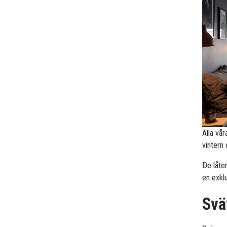
Alla vå
vintern
De låte
en exklu
Svä