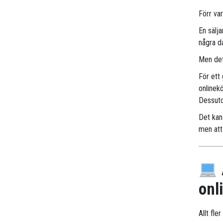
Förr va
En sälj
några d
Men det
För ett
onlinek
Dessuto
Det kan 
men att 
onl
Allt fle