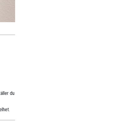
äller du
elhet.