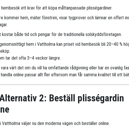
r hembesök ett krav för att köpa måttanpassade plisségardiner.
are kommer hem, mäter fönstren, visar tygprover och lämnar en offert i
agar.
 kostar både tid och pengar för de traditionella solskyddsföretagen.
 genomsnittligt hem i Vattholma kan priset vid hembesök bli 20–40 % hö
neköp.
m tar det ofta 3–4 veckor längre.
vara värt det om du vill ha omfattande rådgivning eller har en ovanlig fa
handla online passar allt fler eftersom man får samma kvalitet till ett bät
Alternativ 2: Beställ plisségardin
ine
r i Vattholma väljer nu den moderna vägen och beställer online.