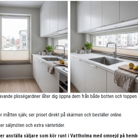
ävande plisségardiner låter dig öppna dem från både botten och toppen.
 måtten själv, ser priset direkt på skärmen och beställer online.
per säljmöten och extra väntetider.
pper anställa säljare som kör runt i Vattholma med omnejd på hem