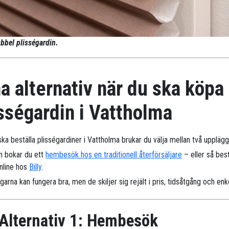
bbel plisségardin.
a alternativ när du ska köpa
sségardin i Vattholma
ka beställa plisségardiner i Vattholma brukar du välja mellan två upplägg
n bokar du ett
hembesök hos en traditionell återförsäljare
– eller så best
online hos
Billy
.
arna kan fungera bra, men de skiljer sig rejält i pris, tidsåtgång och enk
Alternativ 1: Hembesök