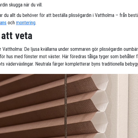
rdin skugga när du vill.
ar du allt du behöver för att beställa plisségardin i Vattholma – från bestä
rans
och
montering
.
 att veta
ör Vattholma: De ljusa kvällarna under sommaren gör plisségardin oumbärl
t för hus med fönster mot väster. Här föredras tåliga tyger som behåller 
ots väderväxlingar. Neutrala färger kompletterar byns traditionella bebyg