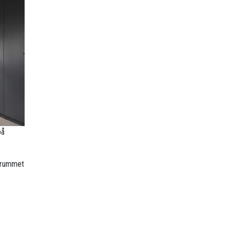
på
r rummet