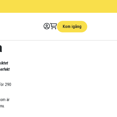
Kom igång
a
siktet
erfekt
 för 290
som är
nu.