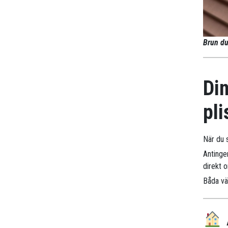
Brun du
Din
pli
När du s
Antinge
direkt 
Båda väg