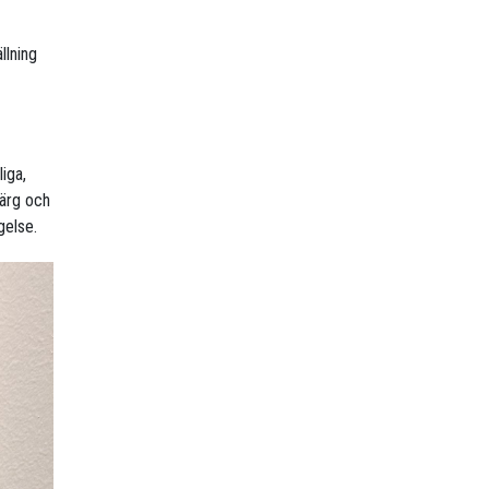
llning
iga,
färg och
gelse.