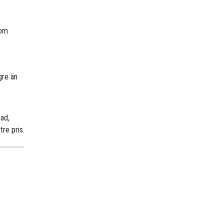
nom
gre än
sad,
tre pris.