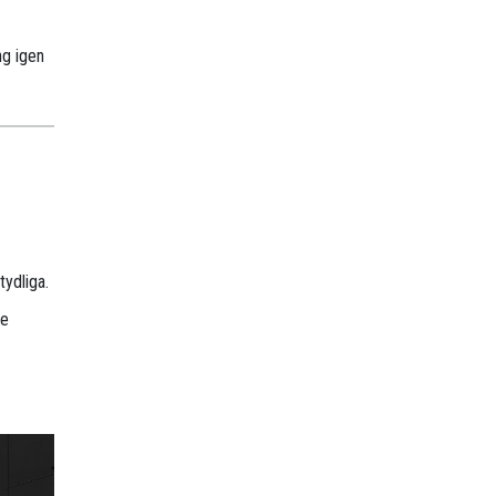
ng igen
tydliga.
De