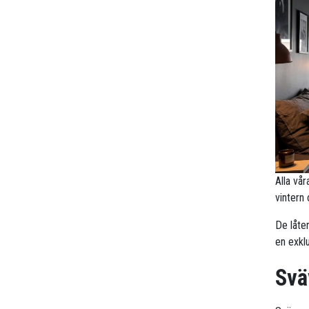
Alla vå
vintern
De låte
en exklu
Svä