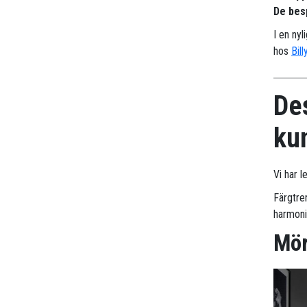
De besp
I en nyl
hos
Bill
Des
ku
Vi har l
Färgtren
harmoni
Mör