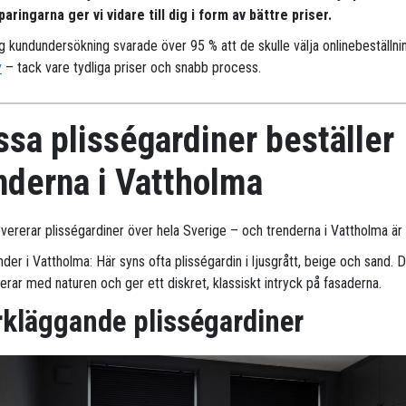
aringarna ger vi vidare till dig i form av bättre priser.
ig kundundersökning svarade över 95 % att de skulle välja onlinebeställni
y
– tack vare tydliga priser och snabb process.
sa plisségardiner beställer
nderna i Vattholma
evererar plisségardiner över hela Sverige – och trenderna i Vattholma är 
der i Vattholma: Här syns ofta plisségardin i ljusgrått, beige och sand. 
erar med naturen och ger ett diskret, klassiskt intryck på fasaderna.
kläggande plisségardiner