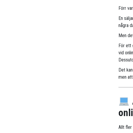
Förr va
En sälj
några d
Men det
För ett
vid onli
Dessuto
Det kan 
men att 
onl
Allt fle