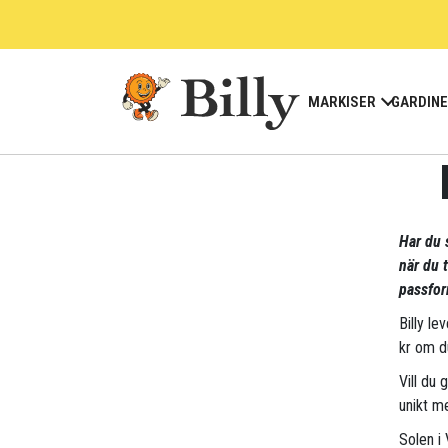
Skip
to
content
MARKISER
GARDIN
Har du 
när du 
passfor
Billy le
kr om d
Vill du 
unikt me
Solen i