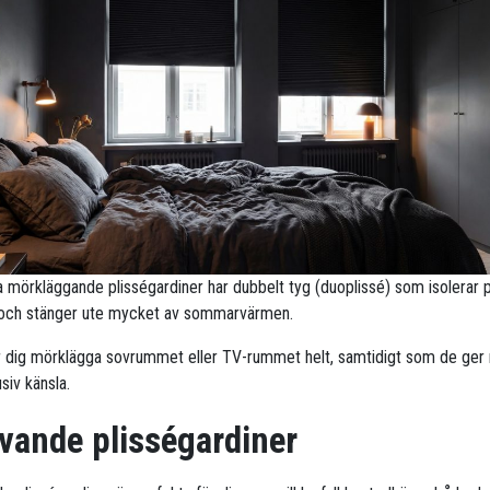
ra mörkläggande plisségardiner har dubbelt tyg (duoplissé) som isolerar 
 och stänger ute mycket av sommarvärmen.
r dig mörklägga sovrummet eller TV-rummet helt, samtidigt som de ge
siv känsla.
vande plisségardiner