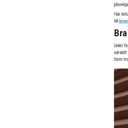
plisséga
Här hitt
till
leve
Bra
Unikt f
särskil
form tr