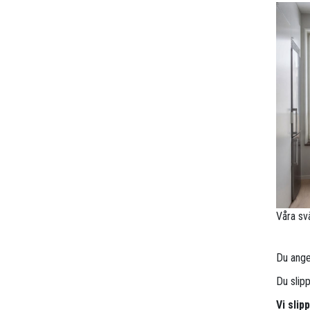
Våra sv
Du anger
Du slip
Vi sli