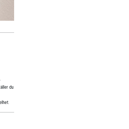
.
äller du
elhet.