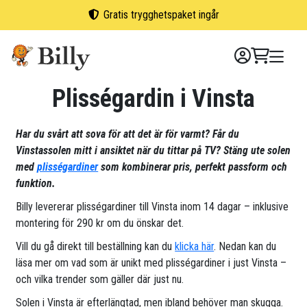
Skip
Gratis trygghetspaket ingår
to
content
Plisségardin i Vinsta
Har du svårt att sova för att det är för varmt? Får du
Vinstassolen mitt i ansiktet när du tittar på TV? Stäng ute solen
med
plisségardiner
som kombinerar pris, perfekt passform och
funktion.
Billy levererar plisségardiner till Vinsta inom 14 dagar – inklusive
montering för 290 kr om du önskar det.
Vill du gå direkt till beställning kan du
klicka här
. Nedan kan du
läsa mer om vad som är unikt med plisségardiner i just Vinsta –
och vilka trender som gäller där just nu.
Solen i Vinsta är efterlängtad, men ibland behöver man skugga.