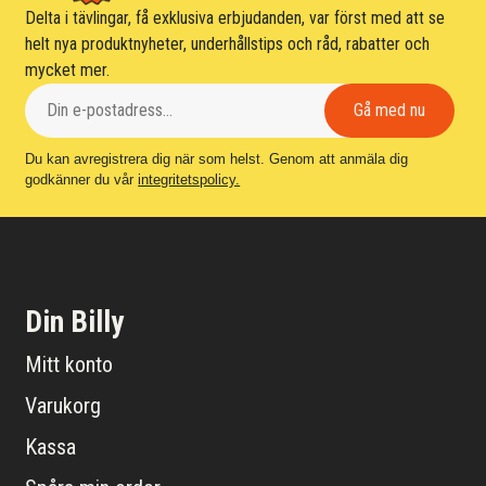
Delta i tävlingar, få exklusiva erbjudanden, var först med att se
helt nya produktnyheter, underhållstips och råd, rabatter och
mycket mer.
Du kan avregistrera dig när som helst. Genom att anmäla dig
godkänner du vår
integritetspolicy.
Din Billy
Mitt konto
Varukorg
Kassa